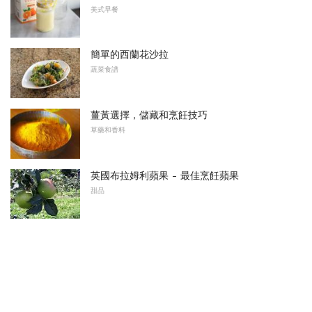
美式早餐
簡單的西蘭花沙拉
蔬菜食譜
薑黃選擇，儲藏和烹飪技巧
草藥和香料
英國布拉姆利蘋果 - 最佳烹飪蘋果
甜品