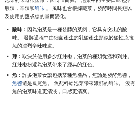
泡菜的味道很複雜，因食譜而異。 泡菜中的主要口味包括
酸辣，辛辣和
鮮味
。 風味也會根據蔬菜，發酵時間長短以
及使用的鹽或糖的量而變化。
酸味：
因為泡菜是一種發酵的菜餚，它具有突出的酸
味。 發酵過程中由細菌產生的乳酸產生類似於酸性克拉
魚的濃烈辛辣味道。
辣：
取決於使用多少紅辣椒，泡菜的種類從溫和到辣。
紅辣椒粉還為泡菜帶來了經典的紅色。
魚：
許多泡菜食譜包括某種魚產品，無論是發酵魚醬，
魚醬
還是鳳尾魚。 魚配料給泡菜帶來濃郁的鮮味。 沒有
魚的泡菜味道更清淡，口感更清爽。