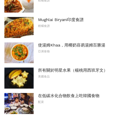
柑橘食譜
Mughlai Biryani印度食譜
柑橘食譜
使湯姆Khaa，用椰奶容易湯姆百勝湯
亞洲食物
所有關於明星水果（楊桃用西班牙文）
美國食品
在低碳水化合物飲食上吃韓國食物
配菜