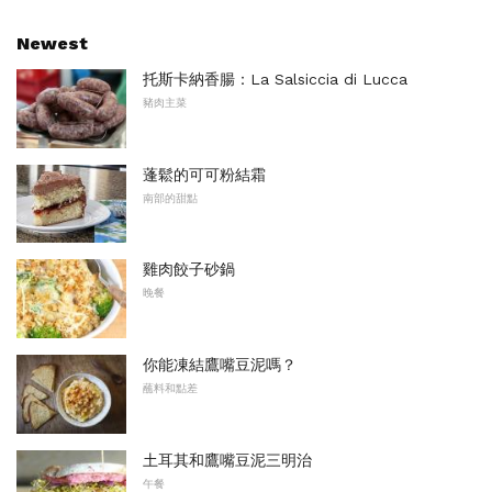
Newest
托斯卡納香腸：La Salsiccia di Lucca
豬肉主菜
蓬鬆的可可粉結霜
南部的甜點
雞肉餃子砂鍋
晚餐
你能凍結鷹嘴豆泥嗎？
蘸料和點差
土耳其和鷹嘴豆泥三明治
午餐