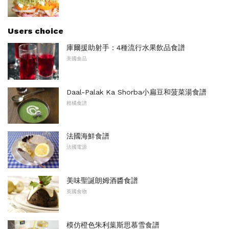
Users choice
庫爾援助射手：4種流行水果飲品食譜
美國食品
Daal-Palak Ka Shorba小扁豆和菠菜湯食譜
柑橘食譜
法國海鮮食譜
法國電源
美味聖誕朗姆酒醬食譜
英國食物
模仿橙色朱利葉斯思慕雪食譜