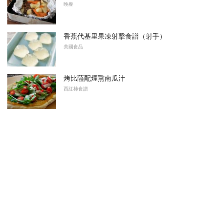
晚餐
香蕉代基里果凍射擊食譜（射手）
美國食品
烤比薩配煙熏南瓜汁
西紅柿食譜