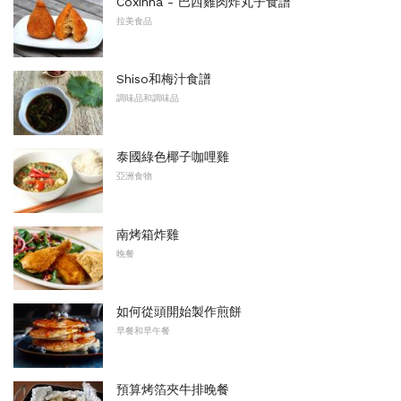
Coxinha - 巴西雞肉炸丸子食譜
拉美食品
Shiso和梅汁食譜
調味品和調味品
泰國綠色椰子咖哩雞
亞洲食物
南烤箱炸雞
晚餐
如何從頭開始製作煎餅
早餐和早午餐
預算烤箔夾牛排晚餐