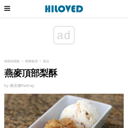
ad
南部的甜點
柑橘食譜
甜品
燕麥頂部梨酥
by 戴安娜Rattray