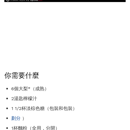
你需要什麼
6個大梨*（成熟）
2湯匙檸檬汁
1 1/2杯淡棕色糖（包裝和包裝）
劃分
）
1杯麵粉（全用，分開）