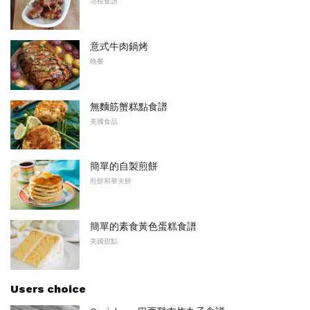
培根食譜
意式牛肉鍋烤
晚餐
無麵筋蟹糕點食譜
美國食品
簡單的自製煎餅
煎餅和華夫餅
簡單的素食黃色蛋糕食譜
美國甜點
Users choice