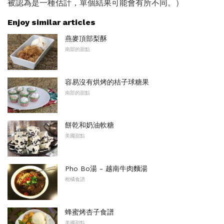
被認為是一種估計，單個結果可能會有所不同。）
Enjoy similar articles
燕麥頂部梨酥
南部的甜點
容易沒有烘烤的桔子球糖果
南部的甜點
餅乾和奶油軟糖
美國甜點
Pho Bo湯 - 越南牛肉麵湯
柑橘食譜
蜂蜜烤杏子食譜
美國甜點