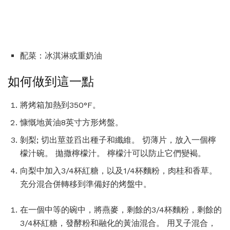
配菜：冰淇淋或重奶油
如何做到這一點
將烤箱加熱到350°F。
慷慨地黃油8英寸方形烤盤。
剝梨; 切出莖並舀出種子和纖維。 切薄片，放入一個檸
檬汁碗。 拋撒檸檬汁。 檸檬汁可以防止它們變褐。
向梨中加入3/4杯紅糖，以及1/4杯麵粉，肉桂和香草。
充分混合併轉移到準備好的烤盤中。
在一個中等的碗中，將燕麥，剩餘的3/4杯麵粉，剩餘的
3/4杯紅糖，發酵粉和融化的黃油混合。 用叉子混合，