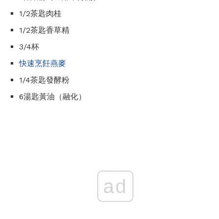
1/2茶匙肉桂
1/2茶匙香草精
3/4杯
快速烹飪燕麥
1/4茶匙發酵粉
6湯匙黃油（融化）
ad