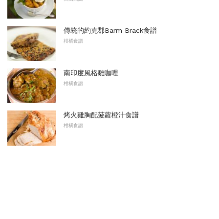
傳統的約克郡Barm Brack食譜
柑橘食譜
南印度風格雞咖哩
柑橘食譜
烤火雞胸配菠蘿橙汁食譜
柑橘食譜