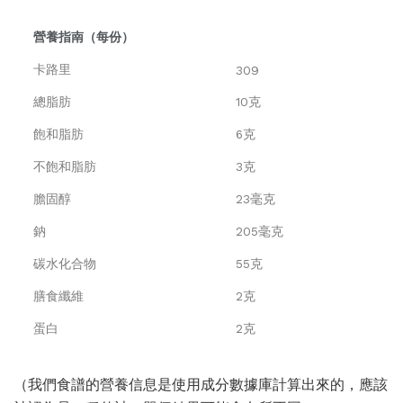
營養指南（每份）
卡路里
309
總脂肪
10克
飽和脂肪
6克
不飽和脂肪
3克
膽固醇
23毫克
鈉
205毫克
碳水化合物
55克
膳食纖維
2克
蛋白
2克
（我們食譜的營養信息是使用成分數據庫計算出來的，應該