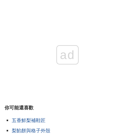
ad
你可能還喜歡
五香鮮梨補鞋匠
梨餡餅與格子外殼