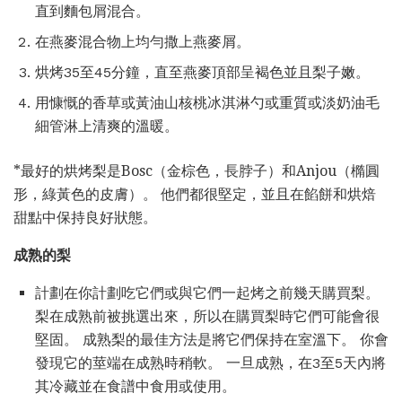
直到麵包屑混合。
在燕麥混合物上均勻撒上燕麥屑。
烘烤35至45分鐘，直至燕麥頂部呈褐色並且梨子嫩。
用慷慨的香草或黃油山核桃冰淇淋勺或重質或淡奶油毛
細管淋上清爽的溫暖。
*最好的烘烤梨是Bosc（金棕色，長脖子）和Anjou（橢圓
形，綠黃色的皮膚）。 他們都很堅定，並且在餡餅和烘焙
甜點中保持良好狀態。
成熟的梨
計劃在你計劃吃它們或與它們一起烤之前幾天購買梨。
梨在成熟前被挑選出來，所以在購買梨時它們可能會很
堅固。 成熟梨的最佳方法是將它們保持在室溫下。 你會
發現它的莖端在成熟時稍軟。 一旦成熟，在3至5天內將
其冷藏並在食譜中食用或使用。