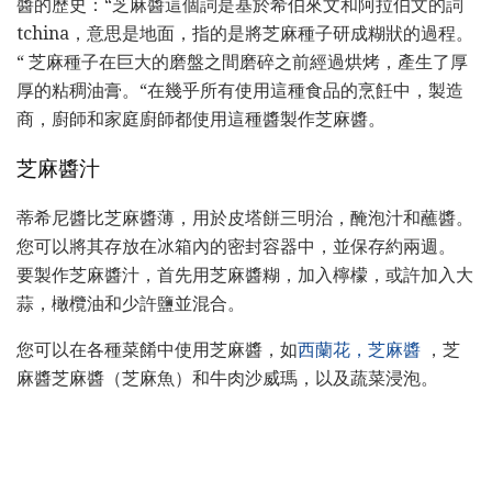
醬的歷史：“芝麻醬這個詞是基於希伯來文和阿拉伯文的詞
tchina，意思是地面，指的是將芝麻種子研成糊狀的過程。
“ 芝麻種子在巨大的磨盤之間磨碎之前經過烘烤，產生了厚
厚的粘稠油膏。“在幾乎所有使用這種食品的烹飪中，製造
商，廚師和家庭廚師都使用這種醬製作芝麻醬。
芝麻醬汁
蒂希尼醬比芝麻醬薄，用於皮塔餅三明治，醃泡汁和蘸醬。
您可以將其存放在冰箱內的密封容器中，並保存約兩週。
要製作芝麻醬汁，首先用芝麻醬糊，加入檸檬，或許加入大
蒜，橄欖油和少許鹽並混合。
您可以在各種菜餚中使用芝麻醬，如
西蘭花，芝麻醬
，芝
麻醬芝麻醬（芝麻魚）和牛肉沙威瑪，以及蔬菜浸泡。