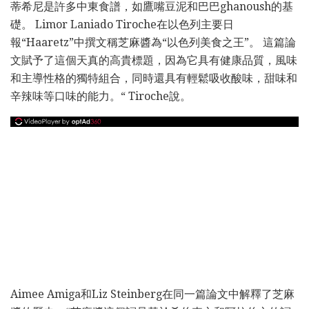
蒂希尼是許多中東食譜，如鷹嘴豆泥和巴巴ghanoush的基
礎。 Limor Laniado Tiroche在以色列主要日
報“Haaretz”中撰文稱芝麻醬為“以色列美食之王”。 這篇論
文賦予了這個天真的高貴標題，因為它具有健康品質，風味
和主導性格的獨特組合，同時還具有輕鬆吸收酸味，甜味和
辛辣味等口味的能力。“ Tiroche說。
Aimee Amiga和Liz Steinberg在同一篇論文中解釋了芝麻