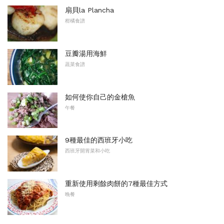
扇貝la Plancha
柑橘食譜
豆瓣湯用海鮮
蔬菜食譜
如何使你自己的金槍魚
午餐
9種最佳的西班牙小吃
西班牙開胃菜和小吃
重新使用剩餘肉餅的7種最佳方式
晚餐