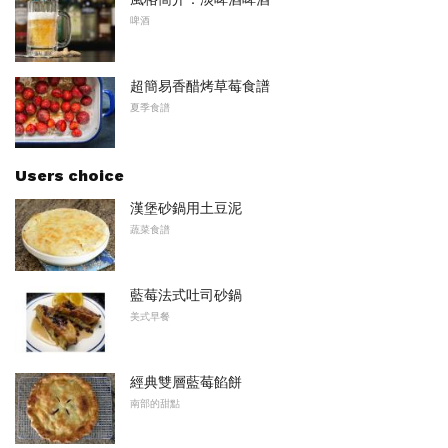
啤酒
超簡易香醋烤草莓食譜
夏季食譜
Users choice
漢堡砂鍋用土豆泥
蔬菜食譜
藍莓法式吐司砂鍋
美式早餐
經典雙層藍莓餡餅
南部的甜點