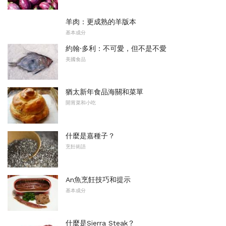
羊肉：更成熟的羊版本
基本成分
約翰·多利：不可愛，但不是不愛
美國食品
猶太新年食品海關和菜單
開胃菜和小吃
什麼是嘉種子？
烹飪術語
An魚烹飪技巧和提示
基本成分
什麼是Sierra Steak？