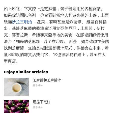
如上所述，它實際上是芝麻醬，幾乎普遍用於各種食譜。
如果你訪問以色列，你會看到當地人和遊客扒芝士醬，上面
裝滿
沙拉三明治
，蔬菜，有時甚至是炸薯條。 維基百科指
出，基於芝麻醬的醬油廣泛用於亞美尼亞，土耳其，伊拉
克，賽普拉斯，希臘和東亞等地的美食 - 在那裡廚師們使用
混合了麵條的芝麻糊 - 甚至在印度。 但是，如果你想在美國
找到芝麻醬，無論是糊狀還是醬汁形式，你都會在中東，希
臘和印度的雜貨店找到它。 它也很容易在網上，甚至在大
型商店。
Enjoy similar articles
芝麻醬和芝麻醬汁
基本成分
用茄子烹飪
基本成分