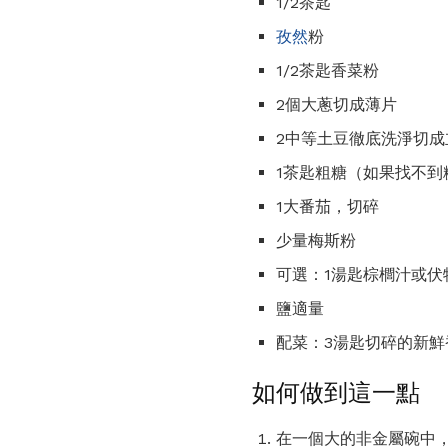
1/2茶匙
孜然
粉
1/2茶匙香菜粉
2個大蔥切成薄片
2中等土豆徹底洗淨切
1茶匙粗糖（如果找不到
1大番茄，切碎
少量梅斯粉
可選：1湯匙棕櫚汁或
鹽適量
配菜：3湯匙切碎的新鮮
如何做到這一點
在一個大的非金屬碗中，