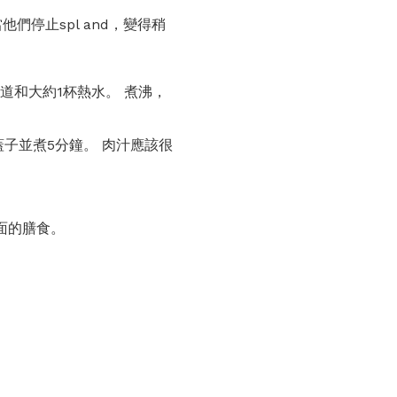
停止spl and，變得稍
道和大約1杯熱水。 煮沸，
子並煮5分鐘。 肉汁應該很
面的膳食。