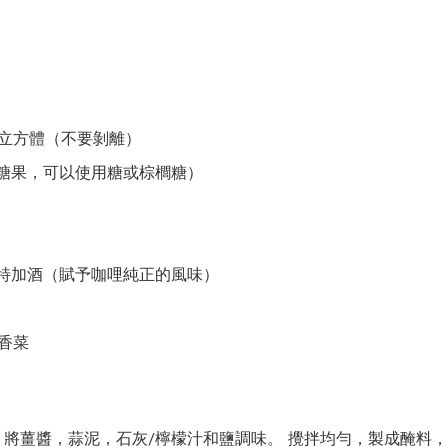
成立方體（不要剝離）
糖果，可以使用糖或棕櫚糖）
伏特加酒（賦予咖哩純正的風味）
香菜
將薑醬，蒜泥，石灰/檸檬汁和鹽調味。 攪拌均勻，製成醃料，