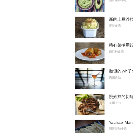
開胃菜和小吃
新的土豆沙
蔬菜食譜
捲心菜捲用
西紅柿食譜
撒但的Wh子
美國食品
慢煮熟的切
美國主力
Yachae 
開胃菜和小吃