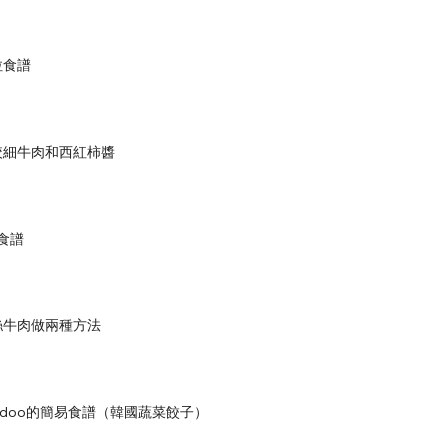
拉食譜
絞細牛肉和西紅柿醬
食譜
絲牛肉做兩種方法
Mandoo的簡易食譜（韓國蔬菜餃子）