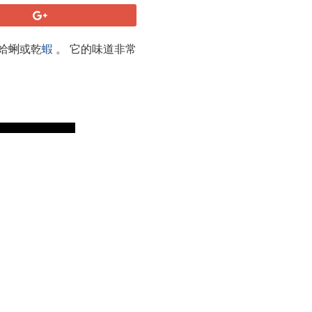
蛤蜊或乾
蝦
。 它的味道非常