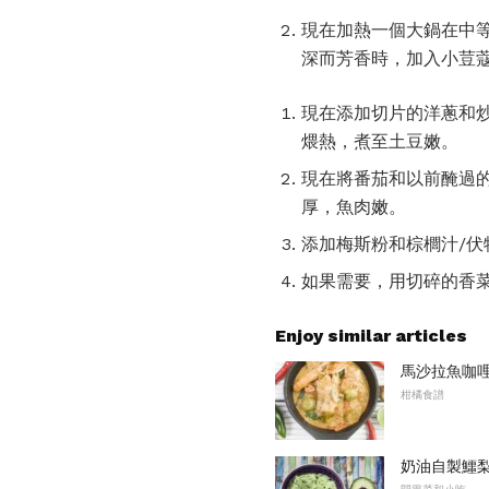
現在加熱一個大鍋在中等
深而芳香時，加入小荳蔻
現在添加切片的洋蔥和炒
煨熱，煮至土豆嫩。
現在將番茄和以前醃過的
厚，魚肉嫩。
添加梅斯粉和棕櫚汁/伏
如果需要，用切碎的香
Enjoy similar articles
馬沙拉魚咖
柑橘食譜
奶油自製鱷