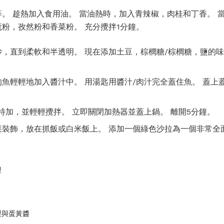
。 趁熱加入食用油。 當油熱時，加入青辣椒，肉桂和丁香。 當他們
粉，孜然粉和香菜粉。 充分攪拌1分鐘。
，直到柔軟和半透明。 現在添加土豆，棕櫚糖/棕櫚糖，鹽的味
魚輕輕地加入醬汁中。 用湯匙用醬汁/肉汁完全蓋住魚。 蓋上蓋
特加，並輕輕攪拌。 立即關閉加熱器並蓋上鍋。 離開5分鐘。
菜裝飾，放在抓飯或白米飯上。 添加一個綠色沙拉為一個非常全
哩
梨與蛋黃醬