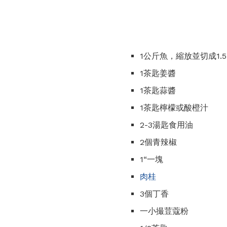
1公斤魚，縮放並切成1
1茶匙姜醬
1茶匙蒜醬
1茶匙檸檬或酸橙汁
2-3湯匙食用油
2個青辣椒
1“一塊
肉桂
3個丁香
一小撮荳蔻粉