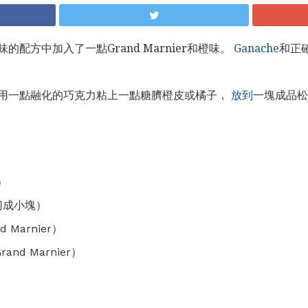
配方中加入了一點Grand Marnier和橙味。
Ganache
和正
用一點融化的巧克力粘上一點糖臍橙皮或橘子，
放到
一塊成品松
）
切成小塊）
Marnier）
and Marnier）