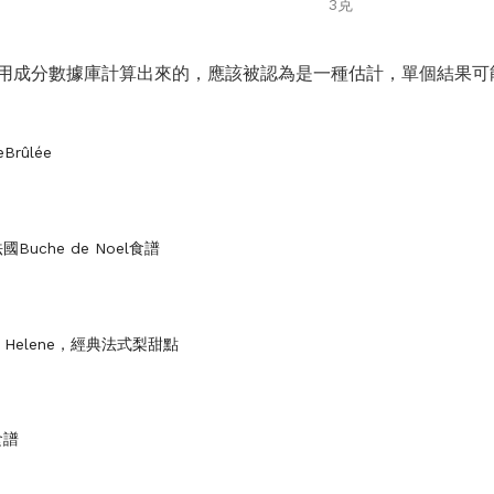
3克
用成分數據庫計算出來的，應該被認為是一種估計，單個結果可
Brûlée
Buche de Noel食譜
lle Helene，經典法式梨甜點
食譜