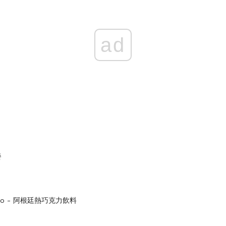
ad
餐
rino - 阿根廷熱巧克力飲料