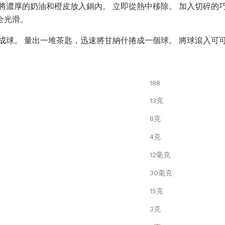
濃厚的奶油和橙皮放入鍋內。 立即從熱中移除。 加入切碎的巧克力和
完全光滑。
成球。 量出一堆茶匙，迅速將甘納什捲成一個球。 將球滾入可
188
13克
8克
4克
12毫克
30毫克
15克
3克