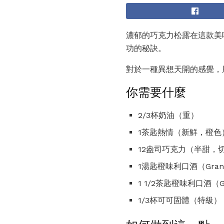
濃郁的巧克力松露在這款美味的
功的秘訣。
對於一種異想天開的感覺，
你需要什麼
2/3杯奶油（重）
1茶匙熱情（新鮮，橙色
12盎司巧克力（半甜，
1湯匙橙味利口酒（Grand 
1 1/2茶匙橙味利口酒（Gr
1/3杯可可固體（特級）