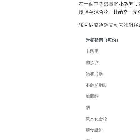
在一個中等熱量的小鍋裡，將
攪拌至混合物 - 甘納奇 - 
讓甘納奇冷靜直到它很難捲
營養指南（每份）
卡路里
總脂肪
飽和脂肪
不飽和脂肪
膽固醇
鈉
碳水化合物
膳食纖維