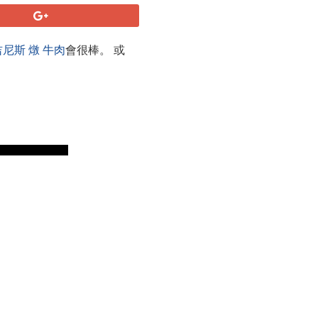
吉尼斯
燉
牛肉
會很棒。 或