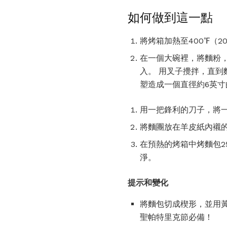
如何做到這一點
將烤箱加熱至400℉（2
在一個大碗裡，將麵粉
入。 用叉子攪拌，直到
塑造成一個直徑約6英寸
用一把鋒利的刀子，將一
將麵團放在羊皮紙內襯
在預熱的烤箱中烤麵包2
淨。
提示和變化
將麵包切成楔形，並用
聖帕特里克節必備！