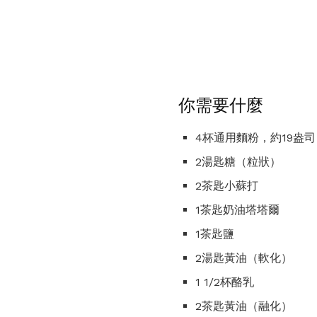
你需要什麼
4杯通用麵粉，約19盎司
2湯匙糖（粒狀）
2茶匙小蘇打
1茶匙奶油塔塔爾
1茶匙鹽
2湯匙黃油（軟化）
1 1/2杯酪乳
2茶匙黃油（融化）