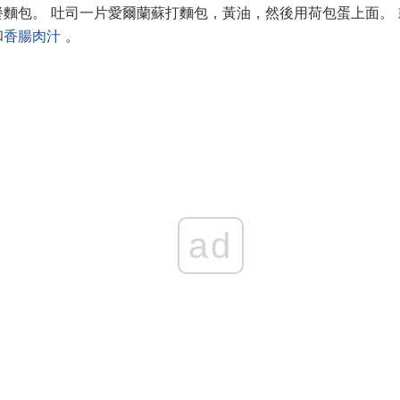
麵包。 吐司一片愛爾蘭蘇打麵包，黃油，然後用荷包蛋上面。
和
香腸肉汁
。
ad