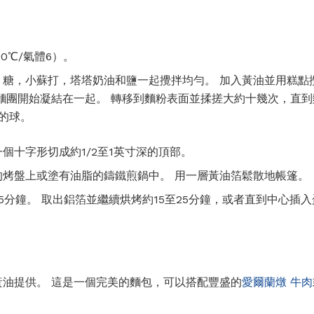
00℃/氣體6）。
，糖，小蘇打，塔塔奶油和鹽一起攪拌均勻。 加入黃油並用糕點
麵團開始凝結在一起。 轉移到麵粉表面並揉搓大約十幾次，直
的球。
個十字形切成約1/2至1英寸深的頂部。
的烤盤上或塗有油脂的鑄鐵煎鍋中。 用一層黃油箔鬆散地帳篷。
5分鐘。 取出鋁箔並繼續烘烤約15至25分鐘，或者直到中心插
黃油提供。 這是一個完美的麵包，可以搭配豐盛的
愛爾蘭燉
牛肉