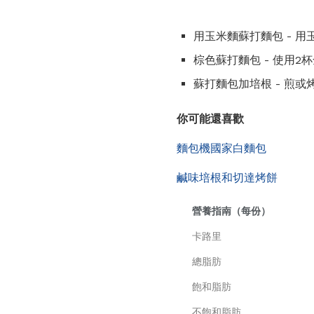
用玉米麵蘇打麵包 - 用
棕色蘇打麵包 - 使用2
蘇打麵包加培根 - 煎
你可能還喜歡
麵包機國家白麵包
鹹味培根和切達烤餅
營養指南（每份）
卡路里
總脂肪
飽和脂肪
不飽和脂肪