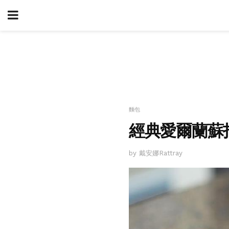
麵包
經典愛爾蘭蘇
by 戴安娜Rattray