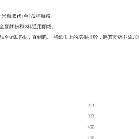
玉米麵取代1至1/2杯麵粉。
杯全麥麵粉和2杯通用麵粉。
或烤6至8條培根，直到脆。 將紙巾上的培根排幹，將其粉碎並添
231
9克
4克
4克