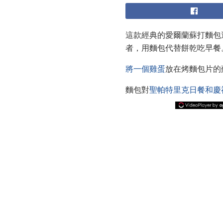
這款經典的愛爾蘭蘇打麵包
者，用麵包代替餅乾吃早餐
將一個雞蛋
放在烤麵包片的
麵包對
聖帕特里克日餐和慶