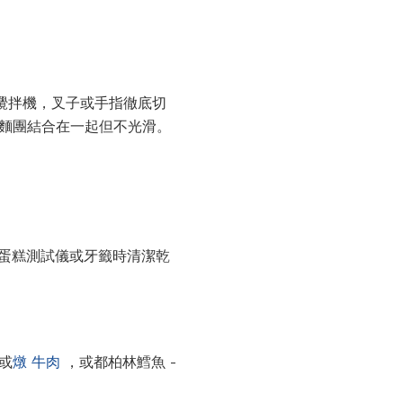
攪拌機，叉子或手指徹底切
到麵團結合在一起但不光滑。
入蛋糕測試儀或牙籤時清潔乾
或
燉
牛肉
，或都柏林鱈魚 -