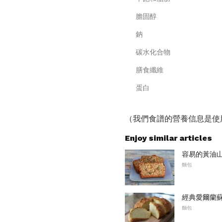
膽固醇
鈉
碳水化合物
膳食纖維
蛋白
（我們食譜的營養信息是使
Enjoy similar articles
容易的黃油
麵包
經典愛爾蘭
麵包