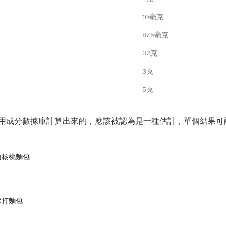
10毫克
875毫克
32克
3克
5克
用成分數據庫計算出來的，應該被認為是一種估計，單個結果可
山核桃麵包
蘇打麵包