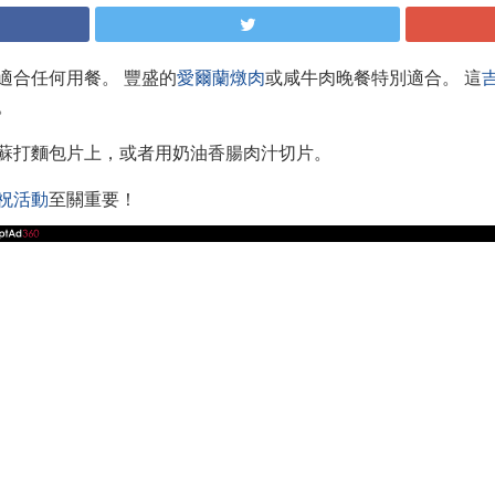
適合任何用餐。 豐盛的
愛爾蘭燉肉
或咸牛肉晚餐特別適合。 這
。
蘇打麵包片上，或者用奶油香腸肉汁切片。
祝活動
至關重要！