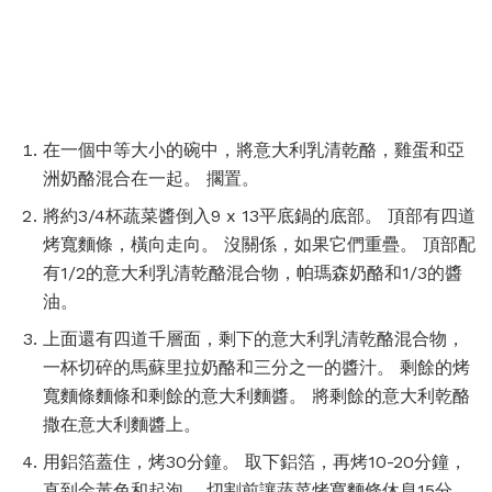
在一個中等大小的碗中，將意大利乳清乾酪，雞蛋和亞
洲奶酪混合在一起。 擱置。
將約3/4杯蔬菜醬倒入9 x 13平底鍋的底部。 頂部有四道
烤寬麵條，橫向走向。 沒關係，如果它們重疊。 頂部配
有1/2的意大利乳清乾酪混合物，帕瑪森奶酪和1/3的醬
油。
上面還有四道千層面，剩下的意大利乳清乾酪混合物，
一杯切碎的馬蘇里拉奶酪和三分之一的醬汁。 剩餘的烤
寬麵條麵條和剩餘的意大利麵醬。 將剩餘的意大利乾酪
撒在意大利麵醬上。
用鋁箔蓋住，烤30分鐘。 取下鋁箔，再烤10-20分鐘，
直到金黃色和起泡。 切割前讓蔬菜烤寬麵條休息15分