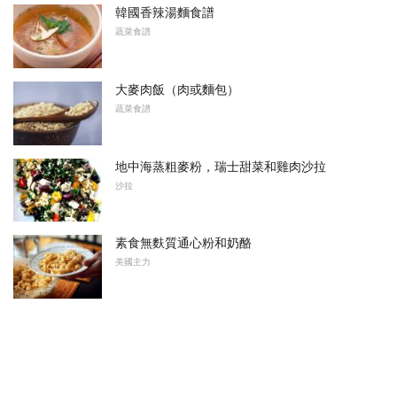
韓國香辣湯麵食譜
蔬菜食譜
大麥肉飯（肉或麵包）
蔬菜食譜
地中海蒸粗麥粉，瑞士甜菜和雞肉沙拉
沙拉
素食無麩質通心粉和奶酪
美國主力