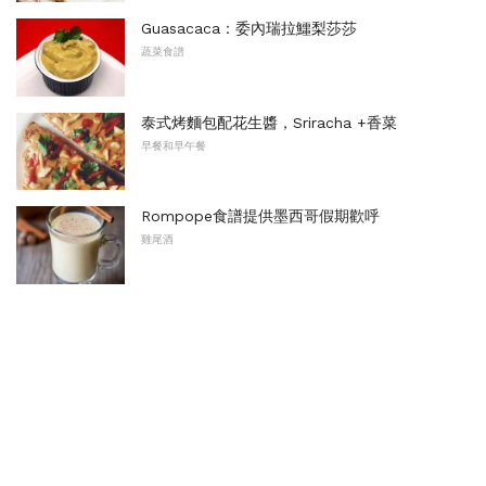
Guasacaca：委內瑞拉鱷梨莎莎
蔬菜食譜
泰式烤麵包配花生醬，Sriracha +香菜
早餐和早午餐
Rompope食譜提供墨西哥假期歡呼
雞尾酒