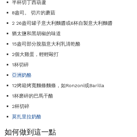
半杯切丁西葫蘆
8盎司。 切片的蘑菇
2 26盎司罐子意大利麵醬或6杯自製意大利麵醬
猶太鹽和黑胡椒的味道
15盎司部分脫脂意大利乳清乾酪
2個大雞蛋，輕輕毆打
1杯切碎
亞洲奶酪
12烤箱烤寬麵條麵條，如Ronzoni或Barilla
1杯磨碎的巴馬干酪
2杯切碎
莫扎里拉奶酪
如何做到這一點