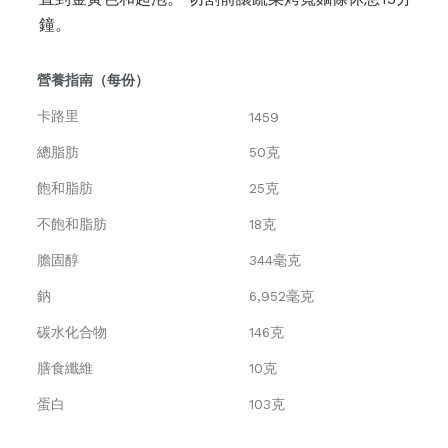
鐘。
營養指南（每份）
卡路里
1459
總脂肪
50克
飽和脂肪
25克
不飽和脂肪
18克
膽固醇
344毫克
鈉
6,952毫克
碳水化合物
146克
膳食纖維
10克
蛋白
103克