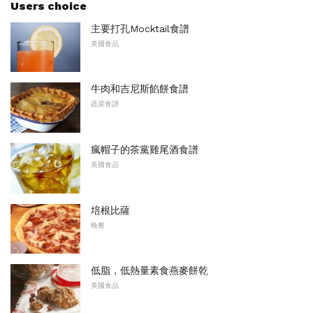
Users choice
主要打孔Mocktail食譜
美國食品
牛肉和吉尼斯餡餅食譜
蔬菜食譜
瘋帽子的茶黨雞尾酒食譜
美國食品
培根比薩
晚餐
低脂，低熱量素食燕麥餅乾
美國食品