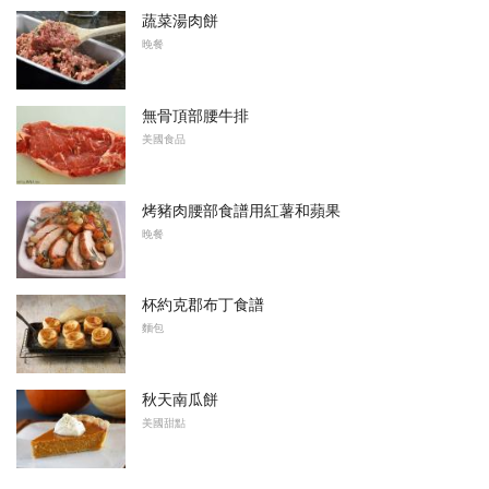
蔬菜湯肉餅
晚餐
無骨頂部腰牛排
美國食品
烤豬肉腰部食譜用紅薯和蘋果
晚餐
杯約克郡布丁食譜
麵包
秋天南瓜餅
美國甜點