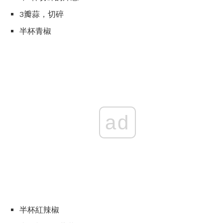
3瓣蒜，切碎
半杯青椒
ad
半杯紅辣椒