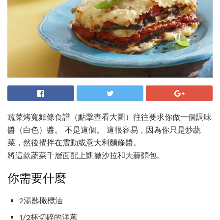
蔬菜烤寬麵條食譜（點擊查看大圖）往往要求你做一個調味
醬（白色）醬。 不是這個。 這很容易，因為你只是炒蔬
菜，然後攪拌在震動或意大利麵條醬。
將這款蔬菜千層面配上凱撒沙拉和大蒜麵包。
你需要什麼
2湯匙橄欖油
1/2杯切碎的洋蔥