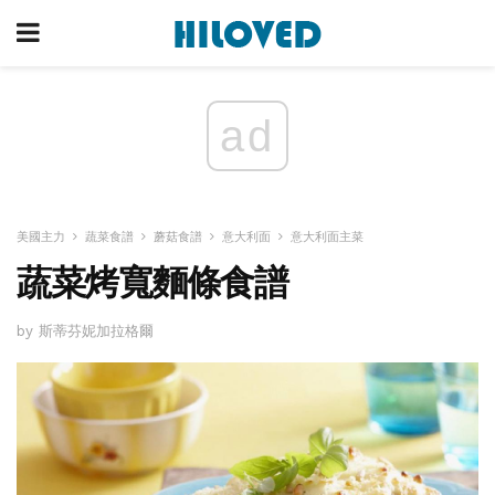
ad
美國主力
蔬菜食譜
蘑菇食譜
意大利面
意大利面主菜
蔬菜烤寬麵條食譜
by 斯蒂芬妮加拉格爾