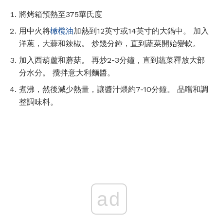
將烤箱預熱至375華氏度
用中火將
橄欖油
加熱到12英寸或14英寸的大鍋中。 加入
洋蔥，大蒜和辣椒。 炒幾分鐘，直到蔬菜開始變軟。
加入西葫蘆和蘑菇。 再炒2-3分鐘，直到蔬菜釋放大部
分水分。 攪拌意大利麵醬。
煮沸，然後減少熱量，讓醬汁煨約7-10分鐘。 品嚐和調
整調味料。
ad