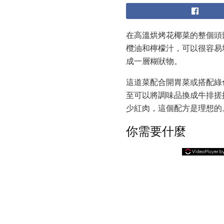
在高溫烘烤花椰菜的整個頭
欖油和檸檬汁，可以很容易
成一層糊狀物。
這道菜配合開胃菜或搭配綠
至可以將調味品換成牛排搓
少紅肉，這​​個配方是理想的
你需要什麼