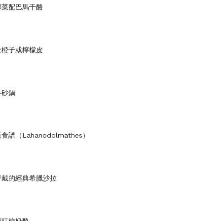
椰菜配巴馬干酪
乾橙子或檸檬皮
多砂鍋
譜（Lahanodolmathes）
穿戴的經典希臘沙拉
西紅柿奶酪