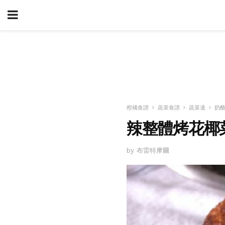
柑橘食譜
蔬菜食譜
蔬菜邊
奶
辣整體烤花椰
by 布雷特摩爾