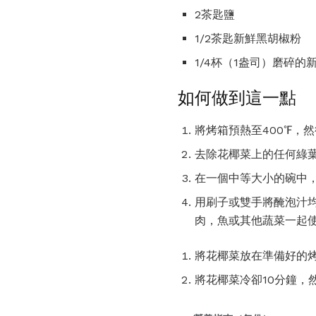
2茶匙鹽
1/2茶匙新鮮黑胡椒粉
1/4杯（1盎司）磨碎的
如何做到這一點
將烤箱預熱至400℉，
去除花椰菜上的任何綠
在一個中等大小的碗中
用刷子或雙手將醃泡汁
肉，魚或其他蔬菜一起
將花椰菜放在準備好的烤
將花椰菜冷卻10分鐘，