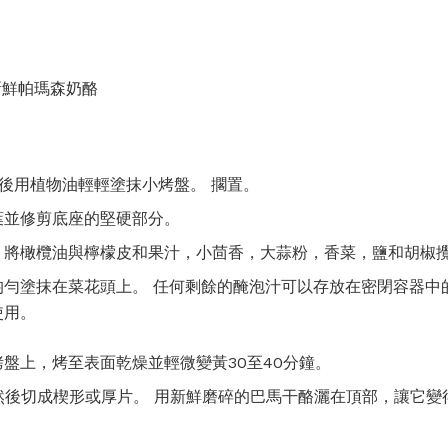
新鮮帕瑪森奶酪
然後用植物油輕輕塗抹小烤盤。 擱置。
葉並修剪底座的堅硬部分。
，將橄欖油與檸檬皮和果汁，小茴香，大蒜粉，香菜，鹽和胡椒
均勻塗抹在菜花頭上。 任何剩餘的醃泡汁可以存放在密閉容器中
使用。
盤上，烤至表面乾燥並輕微變黃30至40分鐘。
然後切成楔形或厚片。 用新鮮磨碎的巴馬干酪灑在頂部，讓它變