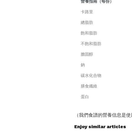
營養指南（每份）
卡路里
總脂肪
飽和脂肪
不飽和脂肪
膽固醇
鈉
碳水化合物
膳食纖維
蛋白
（我們食譜的營養信息是使
Enjoy similar articles