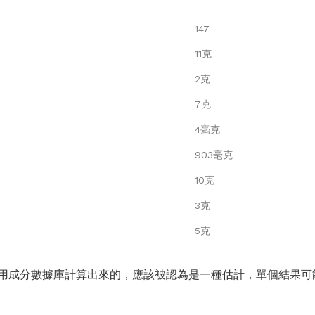
147
11克
2克
7克
4毫克
903毫克
10克
3克
5克
用成分數據庫計算出來的，應該被認為是一種估計，單個結果可