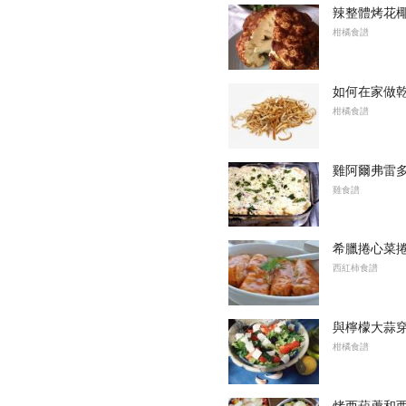
辣整體烤花
柑橘食譜
如何在家做
柑橘食譜
雞阿爾弗雷
雞食譜
希臘捲心菜捲食
西紅柿食譜
與檸檬大蒜
柑橘食譜
烤西葫蘆和