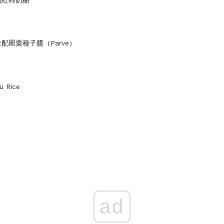
配罌粟種子醬（Parve）
 Rice
ad