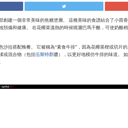
部創建一個非常美味的焦糖塗層。 這種美味的食譜結合了小茴
地預備和健康。 在花椰菜溫熱的時候噴灑巴馬干酪，可使奶酪
色沙拉搭配晚餐。 它被稱為“素食牛排”，因為花椰菜楔或切片的
揉或混合物（包括
伍斯特郡
醬），以更好地模仿牛排的味道。 
。