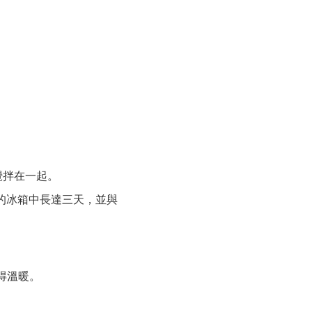
攪拌在一起。
的冰箱中長達三天，並與
得溫暖。