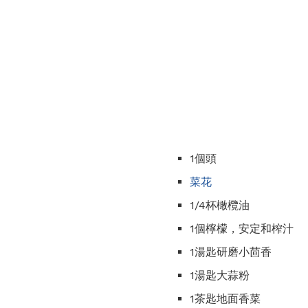
1個頭
菜花
1/4杯橄欖油
1個檸檬，安定和榨汁
1湯匙研磨小茴香
1湯匙大蒜粉
1茶匙地面香菜