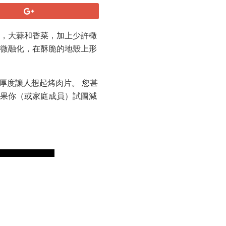
香，大蒜和香菜，加上少許橄
稍微融化，在酥脆的地殼上形
厚度讓人想起烤肉片。 您甚
如果你（或家庭成員）試圖減