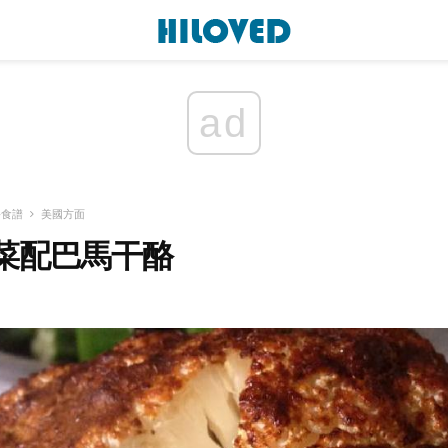
ad
酪食譜
美國方面
菜配巴馬干酪