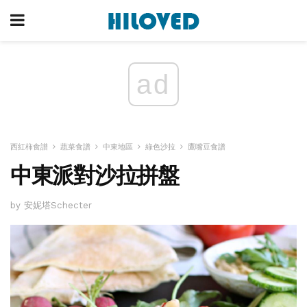
ad
西紅柿食譜
蔬菜食譜
中東地區
綠色沙拉
鷹嘴豆食譜
中東派對沙拉拼盤
by 安妮塔Schecter