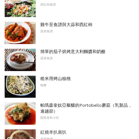
西紅柿食譜
雞牛至食譜與大蒜和西紅柿
蔬菜食譜
簡單的茄子烘烤意大利麵醬和奶酪
蔬菜食譜
糙米用烤山核桃
晚餐
帕瑪森奎奴亞藜釀的Portobello蘑菇（乳製品，
逾越節）
開胃菜和小吃
紅燒羊扒肩扒
蔬菜食譜