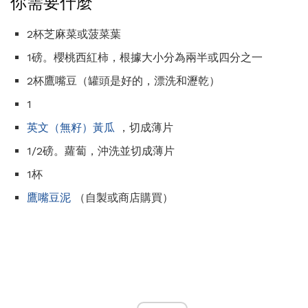
你需要什麼
2杯芝麻菜或菠菜葉
1磅。櫻桃西紅柿，根據大小分為兩半或四分之一
2杯鷹嘴豆（罐頭是好的，漂洗和瀝乾）
1
英文（無籽）黃瓜
，切成薄片
1/2磅。蘿蔔，沖洗並切成薄片
1杯
鷹嘴豆泥
（自製或商店購買）