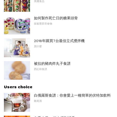
美國食品
如何製作死亡日的糖果頭骨
探索墨西哥食物
2018年購買7台最佳立式攪拌機
買什麼
被拉的豬肉炸丸子食譜
西紅柿食譜
Users choice
白俄羅斯食譜：你會愛上一種簡單的伏特加飲料
雞尾酒