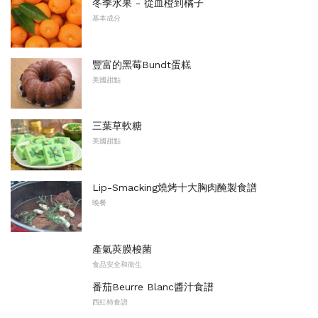
冬季水果 - 從血橙到橘子
基本成分
豐富的黑莓Bundt蛋糕
美國甜點
三葉草軟糖
美國甜點
Lip-Smacking燒烤十大胸肉醃製食譜
晚餐
產氣莢膜梭菌
食品安全和衛生
番茄Beurre Blanc醬汁食譜
西紅柿食譜