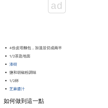
ad
4份皮塔麵包，加溫並切成兩半
1/2茶匙地面
漆樹
鹽和胡椒粉調味
1/2杯
芝麻醬汁
如何做到這一點