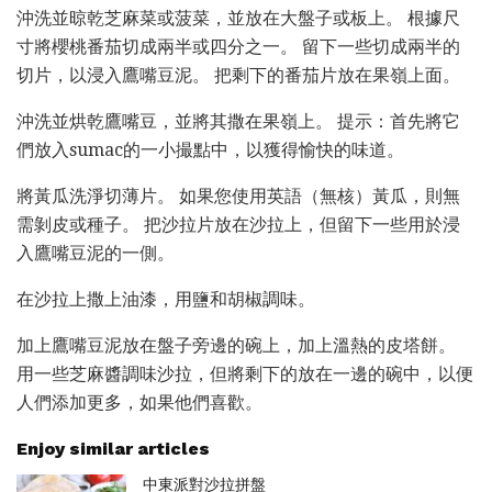
沖洗並晾乾芝麻菜或菠菜，並放在大盤子或板上。 根據尺
寸將櫻桃番茄切成兩半或四分之一。 留下一些切成兩半的
切片，以浸入鷹嘴豆泥。 把剩下的番茄片放在果嶺上面。
沖洗並烘乾鷹嘴豆，並將其撒在果嶺上。 提示：首先將它
們放入sumac的一小撮點中，以獲得愉快的味道。
將黃瓜洗淨切薄片。 如果您使用英語（無核）黃瓜，則無
需剝皮或種子。 把沙拉片放在沙拉上，但留下一些用於浸
入鷹嘴豆泥的一側。
在沙拉上撒上油漆，用鹽和胡椒調味。
加上鷹嘴豆泥放在盤子旁邊的碗上，加上溫熱的皮塔餅。
用一些芝麻醬調味沙拉，但將剩下的放在一邊的碗中，以便
人們添加更多，如果他們喜歡。
Enjoy similar articles
中東派對沙拉拼盤