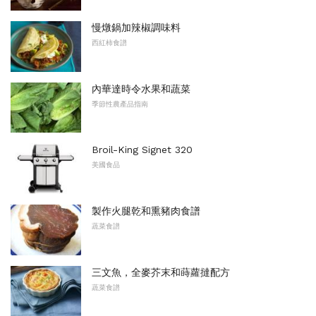
慢燉鍋加辣椒調味料
西紅柿食譜
內華達時令水果和蔬菜
季節性農產品指南
Broil-King Signet 32​​0
美國食品
製作火腿乾和熏豬肉食譜
蔬菜食譜
三文魚，全麥芥末和蒔蘿撻配方
蔬菜食譜