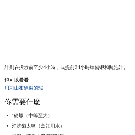
計劃在投放前至少4小時，或提前24小時準備蝦和醃泡汁。
也可以看看
用刺山柑醃製的蝦
你需要什麼
1磅蝦（中等至大）
沖洗猶太鹽（烹飪用水）