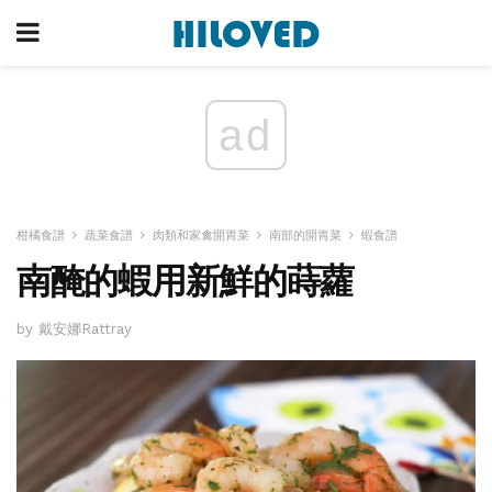
ad
柑橘食譜
蔬菜食譜
肉類和家禽開胃菜
南部的開胃菜
蝦食譜
南醃的蝦用新鮮的蒔蘿
by 戴安娜Rattray