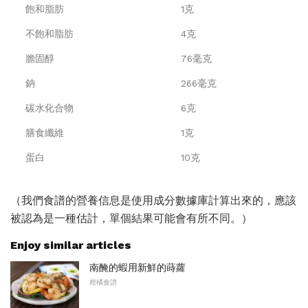
飽和脂肪
1克
不飽和脂肪
4克
膽固醇
76毫克
鈉
266毫克
碳水化合物
6克
膳食纖維
1克
蛋白
10克
（我們食譜的營養信息是使用成分數據庫計算出來的，應該
被認為是一種估計，單個結果可能會有所不同。）
Enjoy similar articles
南醃的蝦用新鮮的蒔蘿
柑橘食譜