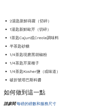
2湯匙新鮮蒔蘿（切碎）
1湯匙新鮮歐芹（切碎）
1茶匙Cajun或Creole調味料
半茶匙砂糖
1/4茶匙現磨黑胡椒粉
1/4茶匙芹菜種子
1/4茶匙Kosher鹽（或味道）
破折號塔巴斯科醬
如何做到這一點
請參閱
每磅的磅數和服務尺寸