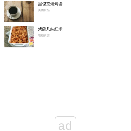
黑傑克燒烤醬
美國食品
烤薩凡納紅米
培根食譜
ad