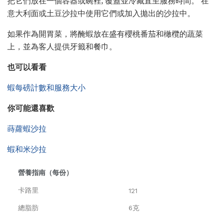
把它們放在一個容器或碗裡; 覆蓋並冷藏直至服務時間。 在
意大利面或土豆沙拉中使用它們或加入拋出的沙拉中。
如果作為開胃菜，將醃蝦放在盛有櫻桃番茄和橄欖的蔬菜
上，並為客人提供牙籤和餐巾。
也可以看看
蝦每磅計數和服務大小
你可能還喜歡
蒔蘿蝦沙拉
蝦和米沙拉
營養指南（每份）
卡路里
121
總脂肪
6克