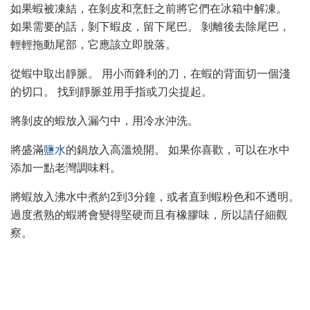
如果蝦被凍結，在剝皮和烹飪之前將它們在冰箱中解凍。
如果需要的話，剝下蝦皮，留下尾巴。 剝離後去除尾巴，
輕輕拖動尾部，它應該立即脫落。
從蝦中取出靜脈。 用小而鋒利的刀，在蝦的背面切一個淺
的切口。 找到靜脈並用手指或刀尖提起。
將剝皮的蝦放入漏勺中，用冷水沖洗。
將盛滿
鹽水
的鍋放入高溫燒開。 如果你喜歡，可以在水中
添加一點老灣調味料。
將蝦放入沸水中煮約2到3分​​鐘，或者直到蝦粉色和不透明。
過度煮熟的蝦將會變得堅硬而且有橡膠味，所以請仔細觀
察。