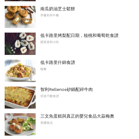
南瓜奶油芝士鬆餅
早餐和早午餐
低卡路里烤梨配日期，核桃和葡萄乾食譜
開胃菜和小吃
低卡路里什錦食譜
晚餐
智利Rellenos砂鍋配碎牛肉
切達干酪食譜
三文魚蛋糕與真正的嬰兒食品大蒜梅奧
美國食品