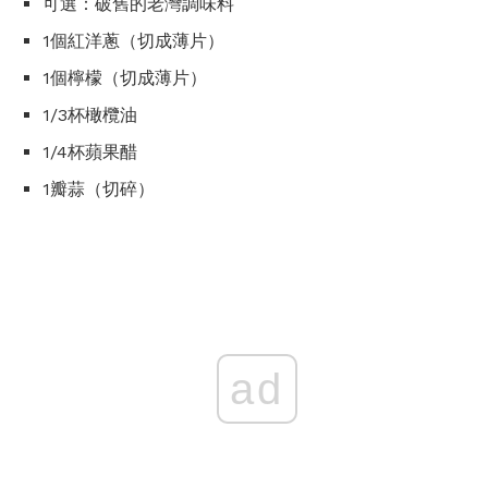
可選：破舊的老灣調味料
1個紅洋蔥（切成薄片）
1個檸檬（切成薄片）
1/3杯橄欖油
1/4杯蘋果醋
1瓣蒜（切碎）
ad