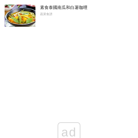
素食泰國南瓜和白薯咖哩
蔬菜食譜
ad