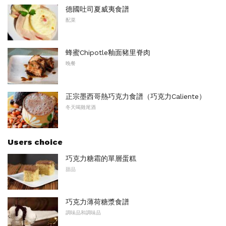
德國吐司夏威夷食譜
配菜
蜂蜜Chipotle釉面豬里脊肉
晚餐
正宗墨西哥熱巧克力食譜（巧克力Caliente）
冬天喝雞尾酒
Users choice
巧克力糖霜的單層蛋糕
甜品
巧克力薄荷糖漿食譜
調味品和調味品