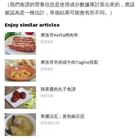
（我們食譜的營養信息是使用成分數據庫計算出來的，應該
被認為是一種估計，單個結果可能會有所不同。）
Enjoy similar articles
摩洛哥Kefta烤肉串
蔬菜食譜
摩洛哥羊肉或牛肉Tagine與梨
蔬菜食譜
辣果醬肉丸子食譜
南部主要
希臘法瓦：黃色豌豆泥
開胃菜和小吃