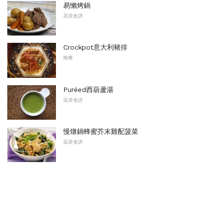
易懶烤鍋
蔬菜食譜
Crockpot意大利豬排
晚餐
Puréed西葫蘆湯
蔬菜食譜
慢燉鍋蜂蜜芥末雞配菠菜
蔬菜食譜