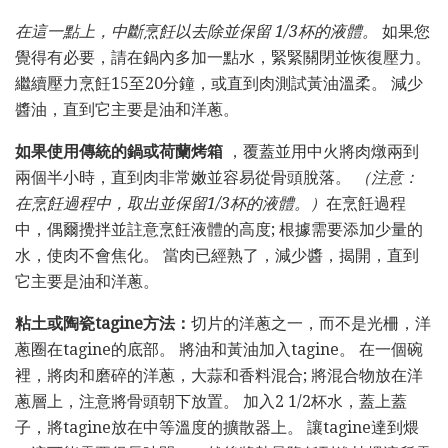
在這一點上，中斷烹飪以去除並保留
1/3杯的液體。
如果您
覺得有必要，請在鍋內多加一點水，緊緊關閉並恢復壓力。
繼續壓力烹飪15至20分鐘，或直到肉測試黃油溫柔。 減少
醬油，直到它主要是油和洋蔥。
如果使用傳統的鍋或荷蘭烤箱
，覆蓋並用中火將肉燉兩到
兩個半小時，直到肉非常嫩並容易從骨頭脫落。
（注意：
在烹飪過程中，取出並保留1/3杯的液體。）
在烹飪過程
中，偶爾攪拌並註意烹飪液體的高度; 根據需要添加少量的
水，使肉不會焦化。 當肉已經熟了，減少醬，揭開，直到
它主要是油和洋蔥。
粘土或陶瓷tagine方法：
切片的洋蔥之一，而不是光柵，洋
蔥圈在tagine的底部。 將油和黃油加入tagine。 在一個碗
裡，將肉和磨碎的洋蔥，大蒜和香料混合; 將混合物放在洋
蔥層上，注意將骨頭朝下放置。 加入2 1/2杯水，蓋上蓋
子，將tagine放在中等溫度的擴散器上。 讓tagine達到煨