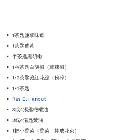
1茶匙鹽或味道
1茶匙薑黃
半茶匙黑胡椒
1/4茶匙白胡椒（或辣椒）
1/2茶匙藏紅花線（粉碎）
1/4茶匙
Ras El Hanout
3或4湯匙橄欖油
3或4湯匙黃油
1把小香菜（香菜，捧成花束）