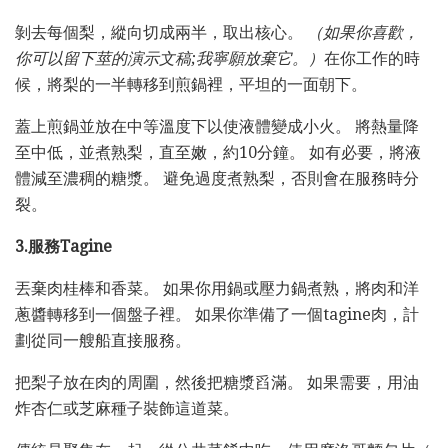
剝去每個梨，縱向切成兩半，取出核心。
（如果你喜歡，
你可以留下莖的演示文稿;我寧願放棄它。）
在你工作的時
候，將梨的一半轉移到煎鍋裡，平坦的一面朝下。
蓋上煎鍋並放在中等溫度下以使液體變成小火。 將熱量降
至中低，並煮熟梨，直至嫩，約10分鐘。 如有必要，將液
體減至濃稠的糖漿。 避免過度煮熟梨，否則會在服務時分
裂。
3.服務Tagine
丟棄肉桂棒和香菜。 如果你用鍋或壓力鍋煮熟，將肉和洋
蔥醬轉移到一個盤子裡。 如果你準備了一個tagine肉，計
劃從同一艘船直接服務。
把梨子放在肉的周圍，然後把糖漿舀滿。 如果需要，用油
炸杏仁或芝麻種子裝飾這道菜。