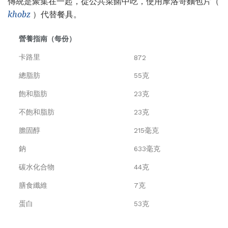
傳統是聚集在一起，從公共菜餚中吃，使用摩洛哥麵包片（
khobz
）代替餐具。
營養指南（每份）
卡路里
872
總脂肪
55克
飽和脂肪
23克
不飽和脂肪
23克
膽固醇
215毫克
鈉
633毫克
碳水化合物
44克
膳食纖維
7克
蛋白
53克