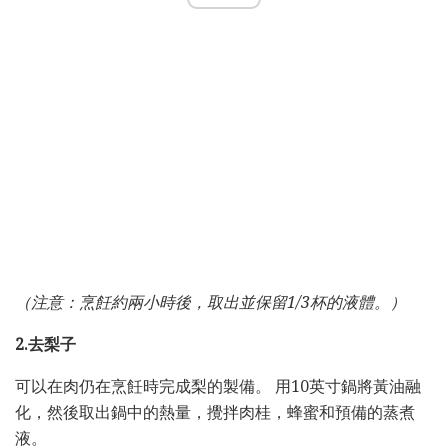
（注意：烹飪約兩小時後，取出並保留1/3杯的液體。）
2.去梨子
可以在肉仍在烹飪時完成梨的製備。 用10英寸鍋將黃油融
化，然後取出鍋中的熱量，攪拌肉桂，蜂蜜和預備的蒸煮
液。