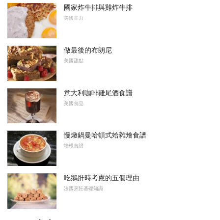
國家炸牛排與雞炸牛排
美國主力
做最後的布朗尼
美國甜點
意大利咖啡雞尾酒食譜
美國食品
慢燉鍋曼哈頓式蛤雜燴食譜
培根食譜
吃鵝肝時考慮的五個理由
法國烹飪基礎知識