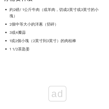
約2磅/ 1公斤牛肉（或羊肉，切成2英寸或3英寸的小
塊）
2個中等大小的洋蔥（切碎）
3或4瓣蒜
1或2個小塊（2英寸到3英寸）的肉桂棒
1 1/2茶匙姜
ad