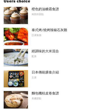
Users choice
橙色奶油糖霜食譜
南部的甜點
泰式烤/燒烤辣椒石灰雞
亞洲食物
經調味的大米混合
配菜
日本傳統膳食介紹
主菜
麵包機桂皮卷食譜
美國甜點