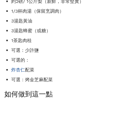
約2磅/ 1公斤梨（新鮮，非常堅實）
1/3杯肉湯（保留烹調肉）
3湯匙黃油
3湯匙蜂蜜（或糖）
1茶匙肉桂
可選：少許鹽
可選的：
炸杏仁
配菜
可選：烤金芝麻配菜
如何做到這一點