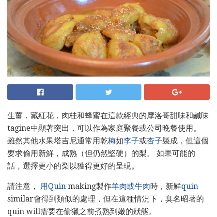
生薑，藏紅花，肉桂和蜂蜜在這款經典的摩洛哥甜味和鹹味
tagine中顯著突出，可以作為家庭聚餐或公司晚餐使用。
雖然其他水果塔吉尼通常用乾
梅
如
李子
或
杏子
製成，但這個
要求偷用新鮮，成熟（但仍然堅硬）的梨。 如果可能的
話，選擇更小的梨以獲得更好的呈現。
請注意，
用Quin
making製作
羊肉或牛肉
時，新鮮
quin
similar會得到類似的處理，但在這種情況下，臭名昭著的
quin will需要在偷獵之前煮熟到嫩的狀態。