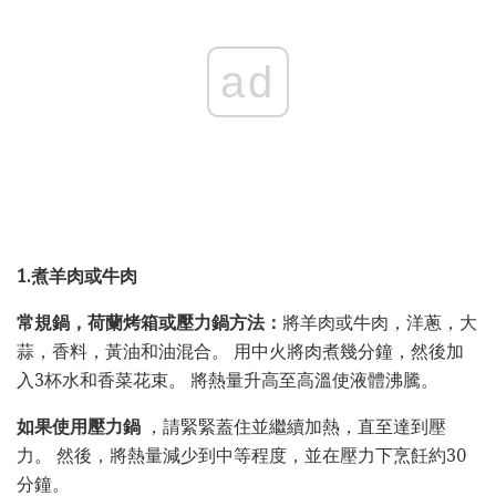
ad
1.煮羊肉或牛肉
常規鍋，荷蘭烤箱或壓力鍋方法：
將羊肉或牛肉，洋蔥，大
蒜，香料，黃油和油混合。 用中火將肉煮幾分鐘，然後加
入3杯水和香菜花束。 將熱量升高至高溫使液體沸騰。
如果使用壓力鍋
，請緊緊蓋住並繼續加熱，直至達到壓
力。 然後，將熱量減少到中等程度，並在壓力下烹飪約30
分鐘。