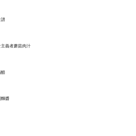
食譜
食主義者蘑菇肉汁
酒醋
利麵醬