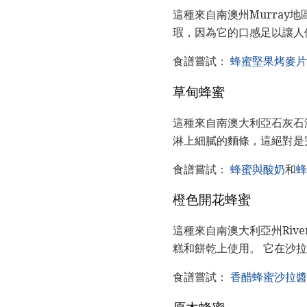
這種來自南澳州Murra
瑕，因為它的口感足以讓人
食譜嘗試：
蜂蜜堅果烤麥片
草甸蜂蜜
這種來自南澳大利亞石灰石
淋上細膩的麵條，這絕對是
食譜嘗試：
蜂蜜與酸奶
和
蜂
橙色開花蜂蜜
這種來自南澳大利亞州Riv
糕和餅乾上使用。 它在沙
食譜嘗試：
香醋蜂蜜沙拉醬