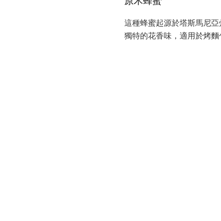
原木蜂蜜
這種蜂蜜起源於塔斯馬尼亞
獨特的花香味，適用於烤麵