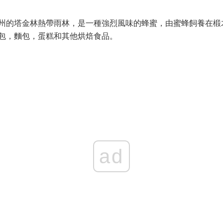
州的塔金林熱帶雨林，是一種強烈風味的蜂蜜，由蜜蜂飼養在椴
包，麵包，蛋糕和其他烘焙食品。
ad