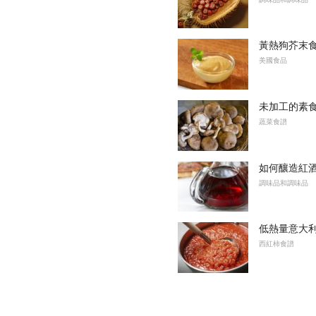
黃熱狗芥末
美國食品
未加工的素
蔬菜食譜
如何釀造紅
調味品和調味品
低熱量意大
西紅柿食譜