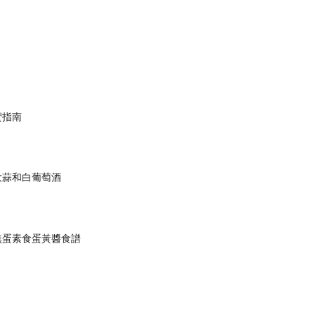
蜜指南
大蒜和白葡萄酒
無蛋素食蛋黃醬食譜