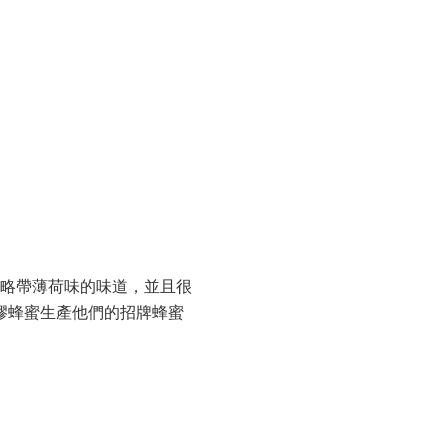
但略帶薄荷味的味道，並且很
藍膠蜂蜜生產他們的招牌蜂蜜