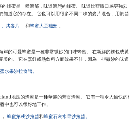
y地區的蜂蜜是一種濃郁，味道濃烈的蜂蜜。 味道比藍膠口感更強
們知道它的存在。 它也可以用很多不同口味的麥片混合，用於
，
烤麥片
，和
蜂蜜大豆雞翅
。
海岸的可愛蜂蜜是一種非常微妙的口味蜂蜜。 在新鮮的麵包或
完美的。 它在烹飪或熱飲料方面效果不佳，因為一些微妙的味
蜜水果沙拉食譜。
erland地區的蜂蜜是一種華麗的芳香蜂蜜。 它有一種令人愉快
拉醬中也可以很好地工作。
，
蜂蜜第戎沙拉醬
和
蜂蜜石灰水果沙拉醬。