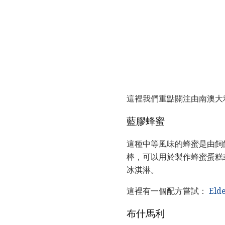
這裡我們重點關注由南澳大利
藍膠蜂蜜
這種中等風味的蜂蜜是由飼
棒，可以用於製作蜂蜜蛋糕或
冰淇淋。
這裡有一個配方嘗試：
El
布什馬利