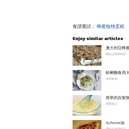
食譜嘗試：
蜂蜜核桃蛋糕
Enjoy similar articles
澳大利亞蜂
調味品和調味品
蛤蜊麵食用
澳洲食物
簡單的自製
美國食品
Achiote油
調味品和調味品