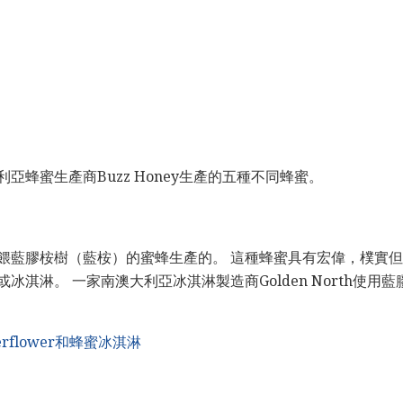
亞蜂蜜生產商Buzz Honey生產的五種不同蜂蜜。
餵藍膠桉樹（藍桉）的蜜蜂生產的。 這種蜂蜜具有宏偉，樸實
冰淇淋。 一家南澳大利亞冰淇淋製造商Golden North使用
derflower和蜂蜜冰淇淋