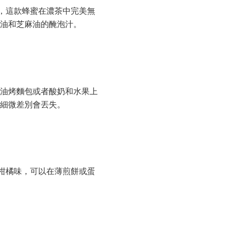
烈，這款蜂蜜在濃茶中完美無
醬油和芝麻油的醃泡汁。
黃油烤麵包或者酸奶和水果上
道細微差別會丟失。
的柑橘味，可以在薄煎餅或蛋