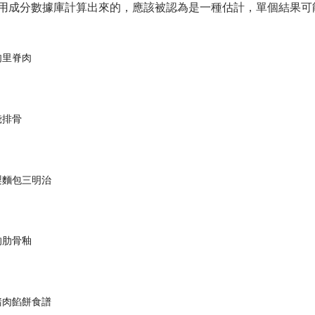
用成分數據庫計算出來的，應該被認為是一種估計，單個結果可
肉里脊肉
餞排骨
梨麵包三明治
的肋骨釉
豬肉餡餅食譜