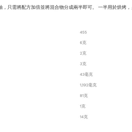
點釉，只需將配方加倍並將混合物分成兩半即可。 一半用於烘烤
455
6克
2克
3克
43毫克
1,192毫克
81克
1克
14克