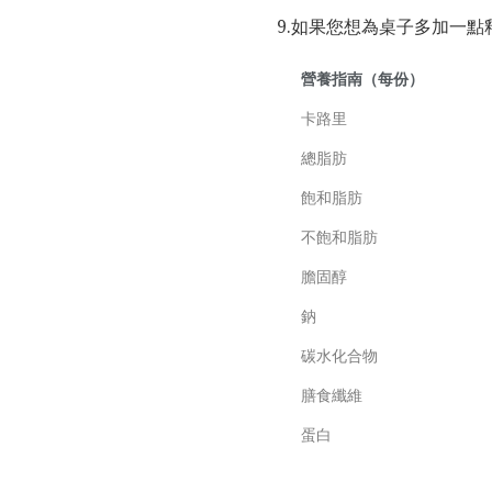
9.如果您想為桌子多加一
營養指南（每份）
卡路里
總脂肪
飽和脂肪
不飽和脂肪
膽固醇
鈉
碳水化合物
膳食纖維
蛋白