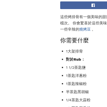
這些烤排骨有一個美味的甜
檔次。 你會驚喜於這些美味
一些辛辣的
燒烤豆
。
你需要什麼
1大架排骨
對於Rub：
1 1/2茶匙鹽
1茶匙洋蔥粉
1茶匙辣椒粉
半茶匙黑胡椒
1/4茶匙大蒜粉