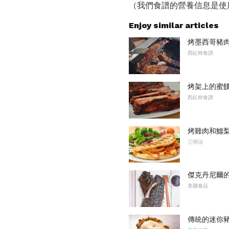
（我們食譜的營養信息是使
Enjoy similar articles
烤墨西哥豬
西紅柿食譜
烤架上的蜜
西紅柿食譜
烤雞肉和鱷
三明治
傑克丹尼爾
美國食品
傳統的迷你