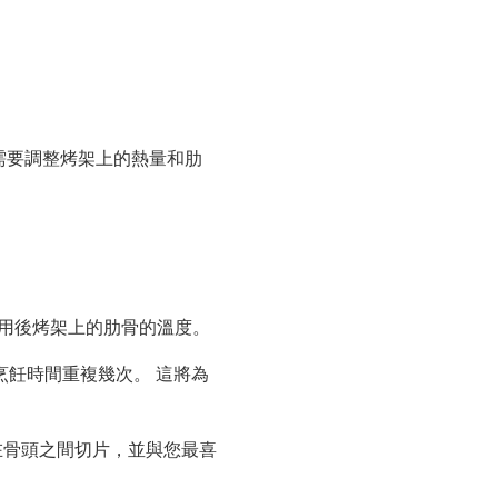
據需要調整烤架上的熱量和肋
應用後烤架上的肋骨的溫度。
烹飪時間重複幾次。 這將為
 在骨頭之間切片，並與您最喜