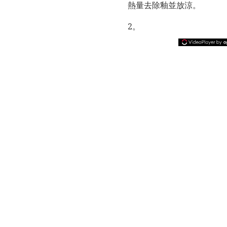
熱量去除釉並放涼。
2。