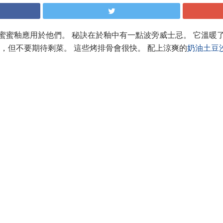
蜜蜜釉應用於他們。 秘訣在於釉中有一點波旁威士忌。 它溫暖
，但不要期待剩菜。 這些烤排骨會很快。 配上涼爽的
奶油土豆