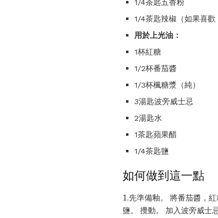
1/4茶匙五香粉
1/4茶匙辣椒（如果喜
用於上光油：
1杯紅糖
1/2杯番茄醬
1/3杯楓糖漿（純）
3湯匙波旁威士忌
2湯匙水
1茶匙蘋果醋
1/4茶匙鹽
如何做到這一點
1.先準備釉。 將番茄醬，
鹽。 攪動。 加入波旁威士