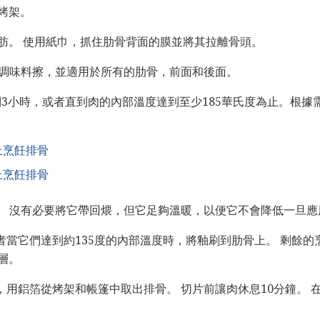
烤架。
肪。 使用紙巾，抓住肋骨背面的膜並將其拉離骨頭。
結合調味料擦，並適用於所有的肋骨，前面和後面。
到3小時，或者直到肉的內部溫度達到至少185華氏度為止。根
上烹飪排骨
上烹飪排骨
釉。 沒有必要將它帶回煨，但它足夠溫暖，以便它不會降低一旦
者當它們達到約135度的內部溫度時，將釉刷到肋骨上。 剩餘的
層。
，用鋁箔從烤架和帳篷中取出排骨。 切片前讓肉休息10分鐘。