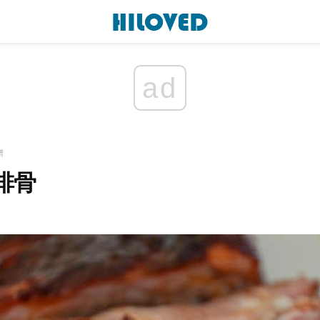
ad
譜
排骨