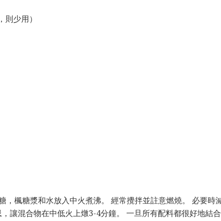
歡，則少用）
紅糖，楓糖漿和水放入中火煮沸。 經常攪拌並註意燃燒。 必要時
忌，讓混合物在中低火上燉3-4分鐘。 一旦所有配料都很好地結