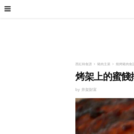
西紅柿食譜
豬肉主菜
燒烤豬肉食
烤架上的蜜餞
by 井架財富