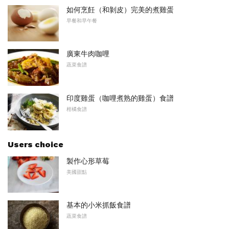
如何烹飪（和剝皮）完美的煮雞蛋
早餐和早午餐
廣東牛肉咖哩
蔬菜食譜
印度雞蛋（咖哩煮熟的雞蛋）食譜
柑橘食譜
Users choice
製作心形草莓
美國甜點
基本的小米抓飯食譜
蔬菜食譜