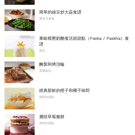
簡單的綠豆炒大蒜食譜
摩洛哥食物
東歐模壓奶酪復活節甜點（Paska / Paskha）食
譜
甜品
醃製和烤頂輪
美國食品
經典新鮮的橙子和椰子味郎
南部的甜點
層狀草莓脆餅
南部的甜點