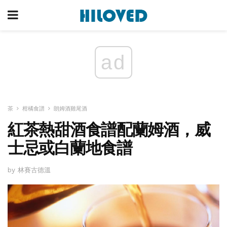
ad
茶
柑橘食譜
朗姆酒雞尾酒
紅茶熱甜酒食譜配蘭姆酒，威
士忌或白蘭地食譜
by 林賽古德溫