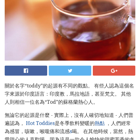
關於名字“toddy”的起源有不同的觀點。 有些人認為這個名
字來源於印度語言：印度教，馬拉地語，甚至梵文。 其他
人則相信一位名為“Tod”的蘇格蘭熱心人。
無論它的起源是什麼 - 實際上，沒有人確切地知道 - 人們普
遍認為，
Hot Toddies
是冬季飲料變暖的
熱點
，人們經常
為感冒，咳嗽，喉嚨痛和流感
s
喝。 在其他時候，當然，熱
愛甜心的人喜歡喝，因為這是一款令人愉快的甜蜜芳香的冬