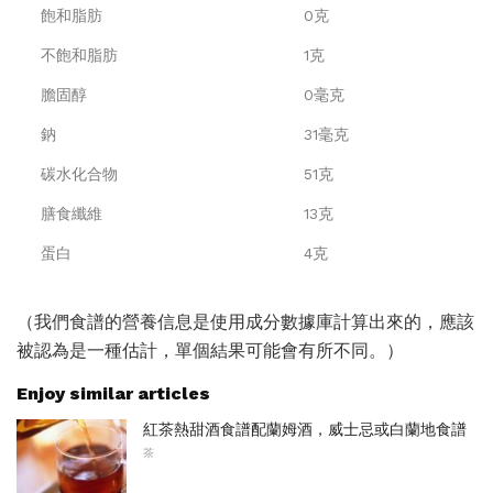
飽和脂肪
0克
不飽和脂肪
1克
膽固醇
0毫克
鈉
31毫克
碳水化合物
51克
膳食纖維
13克
蛋白
4克
（我們食譜的營養信息是使用成分數據庫計算出來的，應該
被認為是一種估計，單個結果可能會有所不同。）
Enjoy similar articles
紅茶熱甜酒食譜配蘭姆酒，威士忌或白蘭地食譜
茶