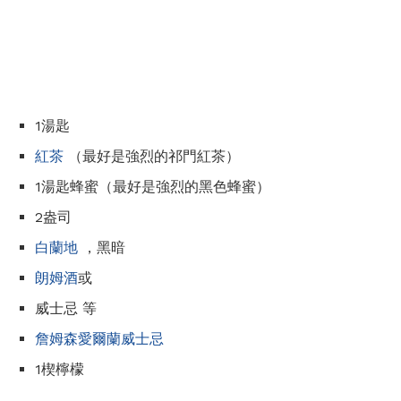
1湯匙
紅茶
（最好是強烈的祁門紅茶）
1湯匙蜂蜜（最好是強烈的黑色蜂蜜）
2盎司
白蘭地
，黑暗
朗姆酒
或
威士忌 等
詹姆森愛爾蘭威士忌
1楔檸檬