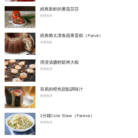
經典新鮮的番茄莎莎
柑橘食譜
經典猶太潔食蘋果蛋糕（Parve）
美國甜點
用浸漬醬輕鬆烤大蝦
柑橘食譜
容易的橙色甜點調味汁
柑橘食譜
2分鐘Cole Slaw（Pareve）
柑橘食譜