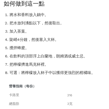
如何做到這一點
將水和香料放入鍋中。
把水放到沸點以下，然後取出。
加入茶葉。
陡峭4分鐘，然後塞入大杯。
攪拌蜂蜜。
在飲料的頂部浮上白蘭地，朗姆酒或威士忌。
把檸檬擠進馬克杯裡。
可選：將檸檬放入杯子中以獲得更強烈的柑橘味。
營養指南（每份）
卡路里
316
總脂肪
3克