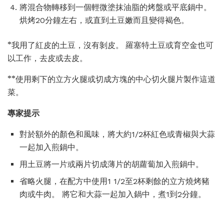
將混合物轉移到一個輕微塗抹油脂的烤盤或平底鍋中。
烘烤20分鐘左右，或直到土豆嫩而且變得褐色。
*我用了紅皮的土豆，沒有剝皮。 羅塞特土豆或育空金也可
以工作，去皮或去皮。
**使用剩下的立方火腿或切成方塊的中心切火腿片製作這道
菜。
專家提示
對於額外的顏色和風味，將大約1/2杯紅色或青椒與大蒜
一起加入煎鍋中。
用土豆將一片或兩片切成薄片的胡蘿蔔加入煎鍋中。
省略火腿，在配方中使用1 1/2至2杯剩餘的立方燒烤豬
肉或牛肉。 將它和大蒜一起加入鍋中，煮1到2分鐘。