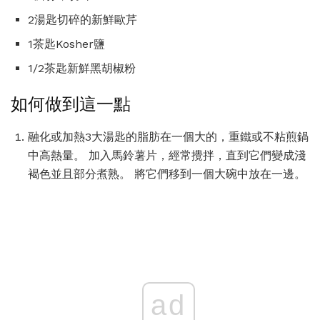
2湯匙切碎的新鮮歐芹
1茶匙Kosher鹽
1/2茶匙新鮮黑胡椒粉
如何做到這一點
融化或加熱3大湯匙的脂肪在一個大的，重鐵或不粘煎鍋
中高熱量。 加入馬鈴薯片，經常攪拌，直到它們變成淺
褐色並且部分煮熟。 將它們移到一個大碗中放在一邊。
ad