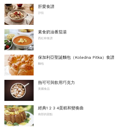
肝愛食譜
沙拉
素食奶油番茄湯
西紅柿食譜
保加利亞聖誕麵包（Koledna Pitka）食譜
麵包
熱可可與飲用巧克力
美國食品
經典1 2 3 4蛋糕和變奏曲
南部的甜點