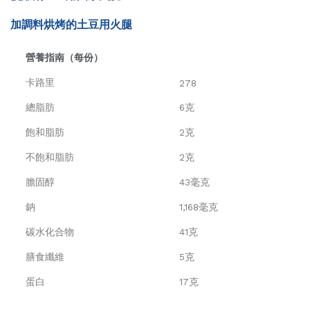
加調料烘烤的土豆用火腿
營養指南（每份）
卡路里
278
總脂肪
6克
飽和脂肪
2克
不飽和脂肪
2克
膽固醇
43毫克
鈉
1,168毫克
碳水化合物
41克
膳食纖維
5克
蛋白
17克