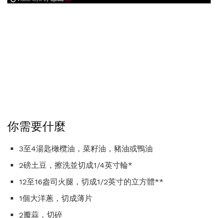
你需要什麼
3至4湯匙橄欖油，菜籽油，豬油或鴨油
2磅土豆，擦洗並切成1/4英寸輪*
12至16盎司火腿，切成1/2英寸的立方體**
1個大洋蔥，切成薄片
2瓣蒜，切碎