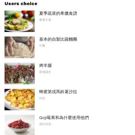
Users choice
夏季蔬菜的希臘食譜
素食主菜
基本的自製比薩麵團
午餐
烤羊腿
當地成分
蜂蜜第戎馬鈴薯沙拉
沙拉
Goji莓果和為什麼使用他們
成分信息