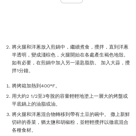
將火腿和洋蔥放入煎鍋中，繼續煮食，攪拌，直到洋蔥
半透明，變成淺棕色，火腿開始在各處產生褐色地殼。
如有必要，在煎鍋中加入另一湯匙脂肪。 加入大蒜，攪
拌1分鐘。
將烤箱加熱到400°F。
用大約2 1/2至3夸脫的容量輕輕地塗上一層大的烤盤或
平底鍋上的油脂或油。
將火腿和洋蔥混合物轉移到帶有土豆的碗中。 撒上新鮮
切碎的香菜，猶太鹽和胡椒粉，並輕輕攪拌以徹底混合
各種食材。