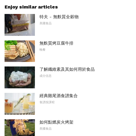
Enjoy similar articles
特夫 - 無麩質全穀物
美國食品
無麩質烤豆腐牛排
晚餐
了解纖維素及其如何用於食品
成分信息
經典雞尾酒食譜集合
食譜按課程
如何點燃炭火烤架
美國食品