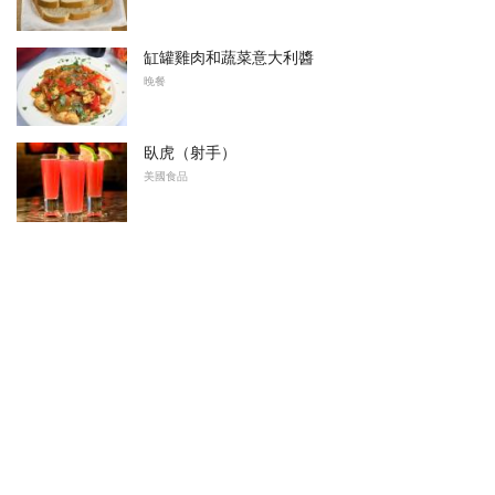
缸罐雞肉和蔬菜意大利醬
晚餐
臥虎（射手）
美國食品