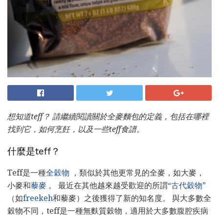
想知道teff？
請繼續閱讀關於全麥麵包的定義，包括在哪裡
找到它，如何烹飪，以及一些teff食譜。
什麼是teff？
Teff是一種
全穀物
，類似於其他更常見的全麥，如大麥，
小麥和
藜麥
。 最近在其他越來越受歡迎的所謂
“古代穀物”
（如
freekeh
和藜麥）之後獲得了新的知名度。 與大多數全
穀物不同，teff是一種無麩質穀物，適用於大多數腹腔疾病