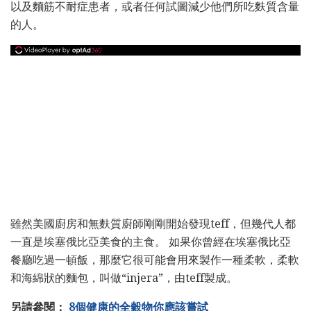
以及麵筋不耐症患者，或者任何試圖減少他們所吃麩質含量
的人。
雖然美國廚房和無麩質廚師剛剛開始發現teff，但幾代人都
一直是埃塞俄比亞美食的主食。 如果你曾經在埃塞俄比亞
餐廳吃過一頓飯，那麼它很可能會用來製作一種柔軟，柔軟
和海綿狀的麵包，叫做“injera”，由teff製成。
另請參閱：
8個健康的全穀物你應該嘗試