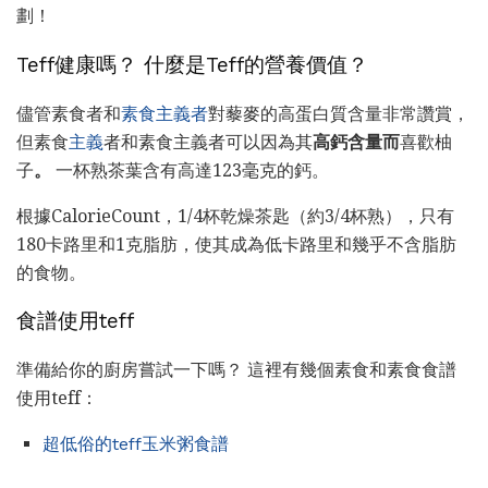
劃！
Teff健康嗎？ 什麼是Teff的營養價值？
儘管素食者和
素食主義者
對藜麥的高蛋白質含量非常讚賞，
但素食
主義
者和素食主義者可以因為其
高鈣含量而
喜歡柚
子
。
一杯熟茶葉含有高達123毫克的鈣。
根據CalorieCount，1/4杯乾燥茶匙（約3/4杯熟），只有
180卡路里和1克脂肪，使其成為低卡路里和幾乎不含脂肪
的食物。
食譜使用teff
準備給你的廚房嘗試一下嗎？ 這裡有幾個素食和素食食譜
使用teff：
超低俗的teff玉米粥食譜