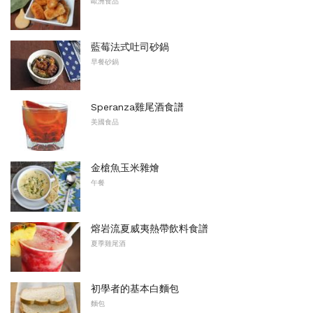
歐洲食品
藍莓法式吐司砂鍋
早餐砂鍋
Speranza雞尾酒食譜
美國食品
金槍魚玉米雜燴
午餐
熔岩流夏威夷熱帶飲料食譜
夏季雞尾酒
初學者的基本白麵包
麵包