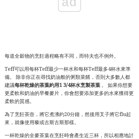
ad
每道全穀物的烹飪過程略有不同，而特夫也不例外。
Teff可以用每杯Teff最少一杯水和每杯Teff最多4杯水來準
備。 除非你正在尋找奶油般的粥類菜餚，否則大多數人都
建議
每杯乾燥的茶葉約用1 3/4杯水烹製茶葉
。 如果你想要
更柔軟和奶油的早餐麥片，你會想要添加更多的水來獲得更
柔軟的質感。
為了烹飪茶壺，將它煮沸約20分鐘，然後用叉子將它flu起
來，就像使用藜或古斯古斯那樣。
一杯乾燥的全麥茶葉在烹飪時會產生近三杯，所以相應地計