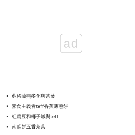
ad
蘇格蘭燕麥粥與茶葉
素食主義者teff香蕉薄煎餅
紅扁豆和椰子燉與teff
南瓜餅五香茶葉