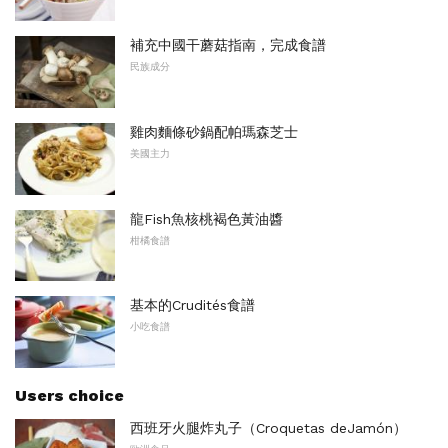
補充中國干蘑菇指南，完成食譜
民族成分
雞肉麵條砂鍋配帕瑪森芝士
美國主力
龍Fish魚核桃褐色黃油醬
柑橘食譜
基本的Crudités食譜
小吃食譜
Users choice
西班牙火腿炸丸子（Croquetas deJamón）