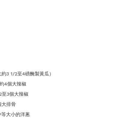
約3 1/2至4磅醃製黃瓜）
約4個大辣椒
2至3個大辣椒
個大排骨
中等大小的洋蔥