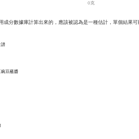
0克
用成分數據庫計算出來的，應該被認為是一種估計，單個結果可
食譜
豆豌豆蘸醬
物