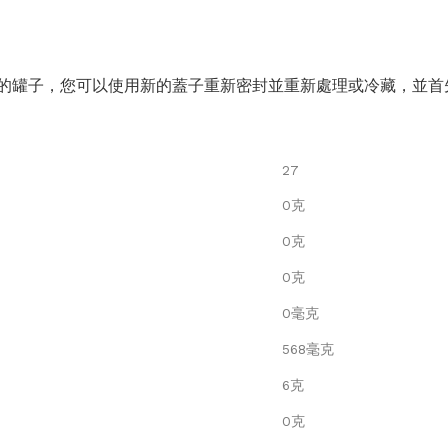
的罐子，您可以使用新的蓋子重新密封並重新處理或冷藏，並首
27
0克
0克
0克
0毫克
568毫克
6克
0克