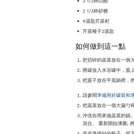
3 1/2杯白醋
2 1/3杯砂糖
4湯匙芥菜籽
芹菜種子2湯匙
如何做到這一點
把切碎的蔬菜放在一個
將罐放入水浴罐中，蓋
把蓋子放在平底鍋裡，
請參閱
準備用於罐裝和
把蔬菜放在一個大漏勺裡
沖洗你用來做蔬菜的鍋。
混合。 重新開始沸騰; 
填充準備好的瓶子，留下