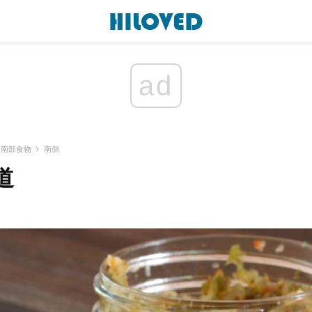
ad
南部食物
南側
道