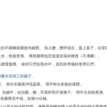
大的不銹鋼或搪瓷內鍋裡。 加入鹽，攪拌混合，蓋上蓋子，在室
上水，然後煮沸。 將熱量降低至低溫並保持燉煮（不沸騰）。
然後慢慢燉。 保持它們在熱水中，直到你準備好使用它們。
沸騰水浴加工的罐子
。
。 用冷水徹底沖洗蔬菜。 用手榨出多餘的液體。
 在鍋中，結合醋，糖，芥菜籽和芹菜種子。 用中火加熱煮沸。
將熱量降至中低，並燉10分鐘。
1/2英寸的頂部空間。 將瓶蓋和螺絲帶上的蓋子放到指尖緊密處