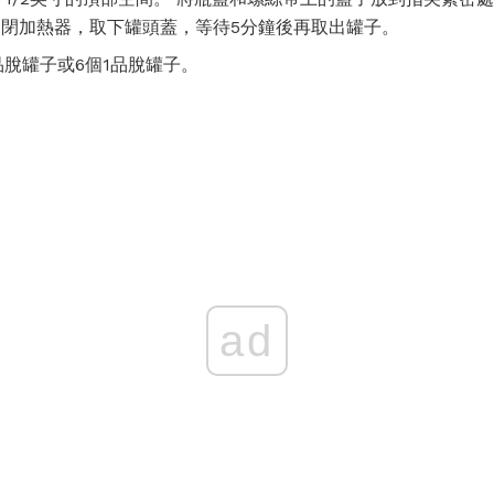
 關閉加熱器，取下罐頭蓋，等待5分鐘後再取出罐子。
品脫罐子或6個1品脫罐子。
ad