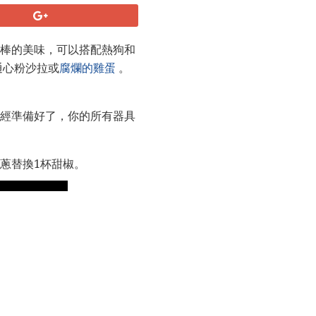
很棒的美味，可以搭配熱狗和
通心粉沙拉或
腐爛的雞蛋
。
已經準備好了，你的所有器具
蔥替換1杯甜椒。