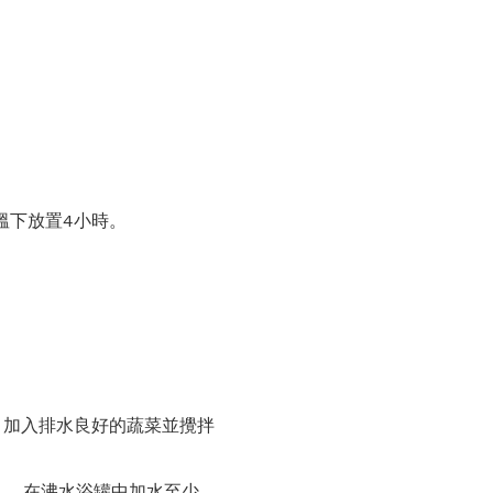
溫下放置4小時。
 加入排水良好的蔬菜並攪拌
。 在沸水浴罐中加水至少