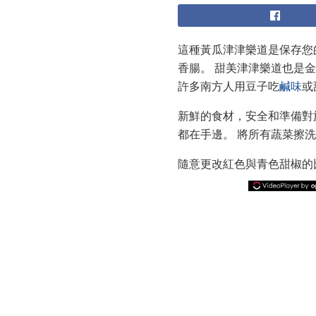
這種黃瓜津津樂道是保存您
香腸。 甜美津津樂道也是
許多南方人用豆子吃
鹹味
或
新鮮的食材，安全和準備對
都在手邊。 將所有蔬菜擦
隨意更改紅色與青色甜椒的