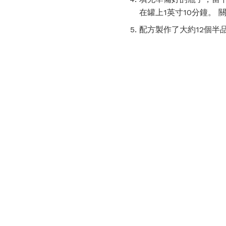
在罐上1英寸10分鐘。
配方製作了大約12個半