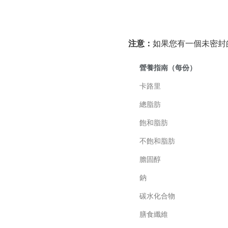
注意：
如果您有一個未密封
營養指南（每份）
卡路里
總脂肪
飽和脂肪
不飽和脂肪
膽固醇
鈉
碳水化合物
膳食纖維