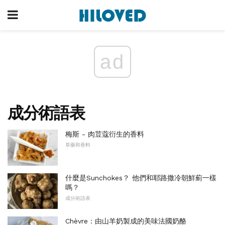
ad
成分術語表
梅斯 - 肉荳蔻衍生的香料
草藥和香料
什麼是Sunchokes？ 他們和耶路撒冷朝鮮薊一樣
嗎？
成分術語表
Chèvre：由山羊奶製成的美味法國奶酪