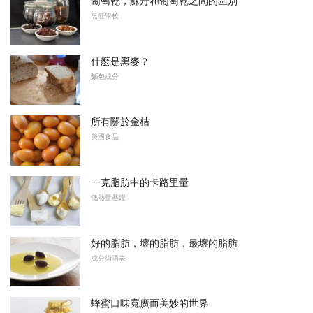
葡萄乾，蘇丹和葡萄乾之間的區別
烹飪學校
什麼是黑麥？
麵包成分
所有關於金桔
美國食品
一克脂肪中的卡路里量
低熱量基礎
好的脂肪，壞的脂肪，最壞的脂肪
成分術語表
蜂蜜口味寬廣而美妙的世界