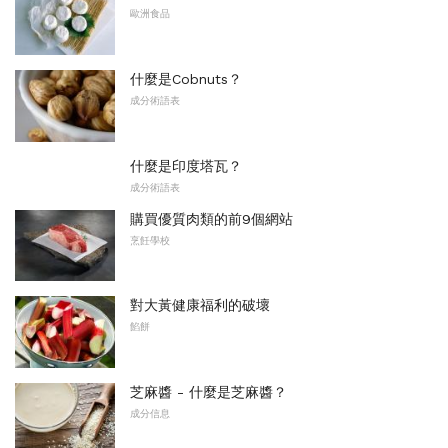
歐洲食品
什麼是Cobnuts？
成分術語表
什麼是印度塔瓦？
成分術語表
購買優質肉類的前9個網站
烹飪學校
對大黃健康福利的破壞
餡餅
芝麻醬 - 什麼是芝麻醬？
成分信息