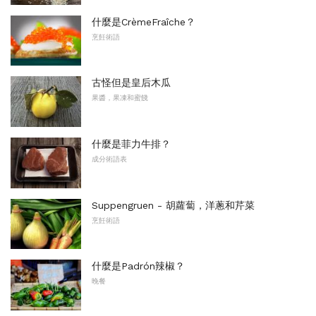
什麼是CrèmeFraîche？
烹飪術語
古怪但是皇后木瓜
果醬，果凍和蜜餞
什麼是菲力牛排？
成分術語表
Suppengruen - 胡蘿蔔，洋蔥和芹菜
烹飪術語
什麼是Padrón辣椒？
晚餐