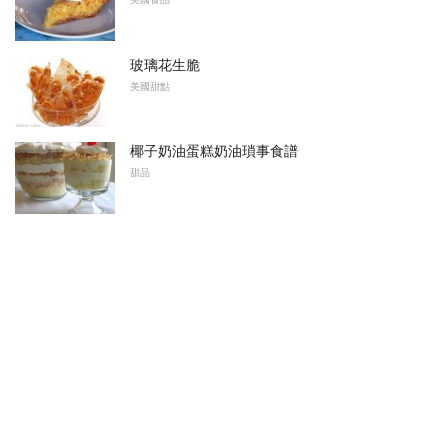
玻璃花生脆
美國甜點
椰子奶油蛋糕奶油瑣事食譜
甜品