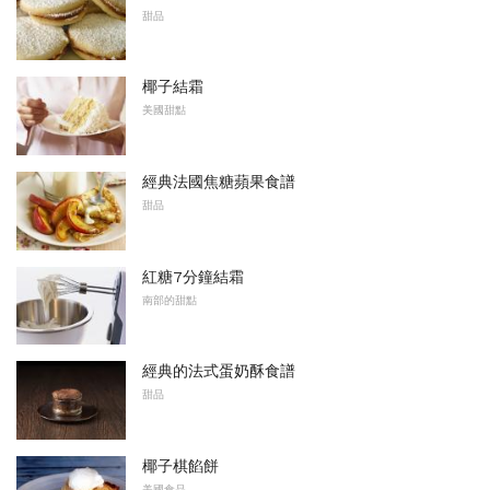
甜品
椰子結霜
美國甜點
經典法國焦糖蘋果食譜
甜品
紅糖7分鐘結霜
南部的甜點
經典的法式蛋奶酥食譜
甜品
椰子棋餡餅
美國食品