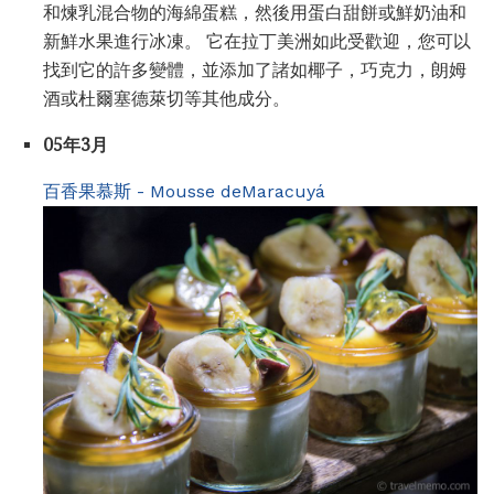
和煉乳混合物的海綿蛋糕，然後用蛋白甜餅或鮮奶油和
新鮮水果進行冰凍。 它在拉丁美洲如此受歡迎，您可以
找到它的許多變體，並添加了諸如椰子，巧克力，朗姆
酒或杜爾塞德萊切等其他成分。
05年3月
百香果慕斯 - Mousse deMaracuyá