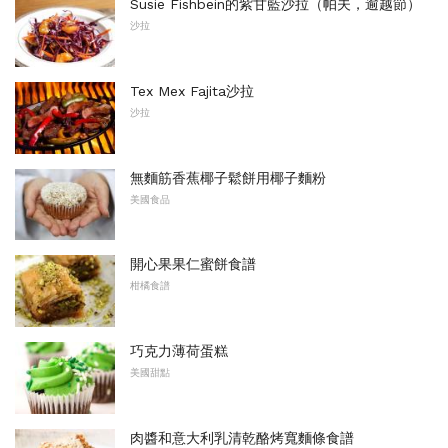
Susie Fishbein的紫甘藍沙拉（帕夫，逾越節）
沙拉
Tex Mex Fajita沙拉
沙拉
無麵筋香蕉椰子鬆餅用椰子麵粉
美國食品
開心果果仁蜜餅食譜
柑橘食譜
巧克力薄荷蛋糕
美國甜點
肉醬和意大利乳清乾酪烤寬麵條食譜