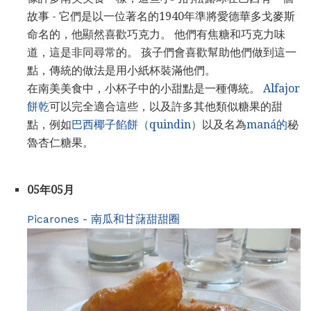
故事 - 它們是以一位著名的1940年準將愛德華多戈麥斯
命名的，他顯然喜歡巧克力。 他們有焦糖和巧克力味
道，這是非同尋常的。 孩子們會喜歡幫助他們做到這一
點，傳統的做法是用小紙杯裝滿他們。
在南美美食中，小杯子中的小甜點是一種傳統。
Alfajor
餅乾
可以完全適合這些，以及許多其他類似糖果的甜
點，例如
巴西椰子餡餅（quindin）
以及名為
maná的
秘
魯杏仁糖果。
05年05月
Picarones - 南瓜和甘藷甜甜圈