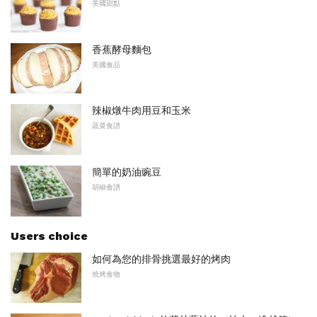
美國甜點
香蕉酵母麵包
美國食品
辣椒燉牛肉用豆和玉米
蔬菜食譜
簡單的奶油豌豆
胡椒食譜
Users choice
如何為您的排骨挑選最好的烤肉
燒烤食物