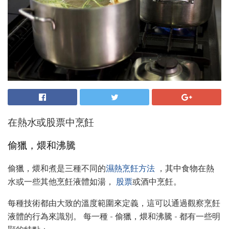
在熱水或股票中烹飪
偷獵，煨和沸騰
偷獵，煨和煮是三種不同的
濕熱烹飪方法
，其中食物在熱
水或一些其他烹飪液體如湯，
股票
或酒中烹飪。
每種技術都由大致的溫度範圍來定義，這可以通過觀察烹飪
液體的行為來識別。 每一種 - 偷獵，煨和沸騰 - 都有一些明