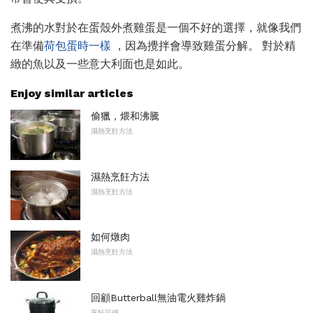
煮沸的水對於在蛋殼外煮雞蛋是一個不好的選擇，就像我們
在準備
荷包蛋時一樣
，因為攪拌會導致雞蛋分解。 對於精
緻的魚以及一些意大利面也是如此。
Enjoy similar articles
偷獵，煨和沸騰
濕熱烹飪方法
濕熱烹飪方法
濕熱烹飪方法
如何燉肉
濕熱烹飪方法
回顧Butterball無油電火雞炸鍋
烹飪設備