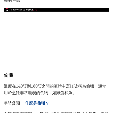
顯的特點：
偷獵
溫度在140°F到180°F之間的液體中烹飪被稱為偷獵，通常
用於烹飪非常脆弱的食物，如雞蛋和魚。
另請參閱：
什麼是偷獵？