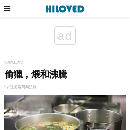
ad
濕熱烹飪方法
偷獵，煨和沸騰
by 達尼洛阿爾法羅