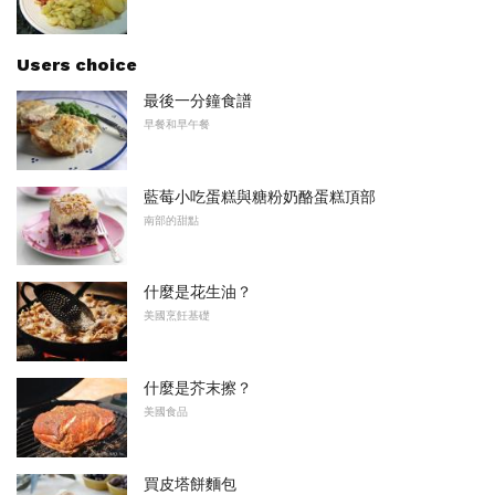
Users choice
最後一分鐘食譜
早餐和早午餐
藍莓小吃蛋糕與糖粉奶酪蛋糕頂部
南部的甜點
什麼是花生油？
美國烹飪基礎
什麼是芥末擦？
美國食品
買皮塔餅麵包