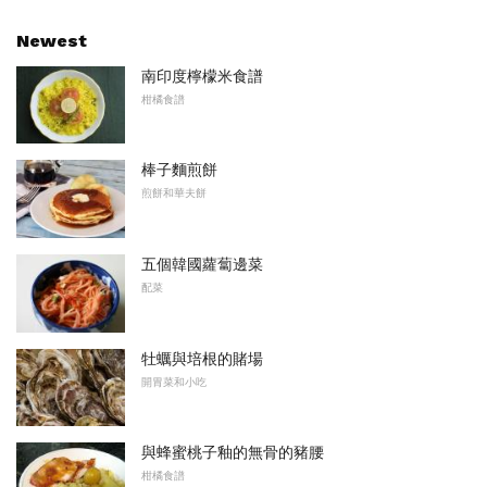
Newest
南印度檸檬米食譜
柑橘食譜
棒子麵煎餅
煎餅和華夫餅
五個韓國蘿蔔邊菜
配菜
牡蠣與培根的賭場
開胃菜和小吃
與蜂蜜桃子釉的無骨的豬腰
柑橘食譜