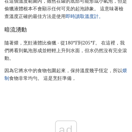
在這個溫度範圍內，雖然在罐的底部可能形成小氣泡，但是
偷獵液體根本不會顯示任何可見的起泡跡象。 這意味著檢
查溫度正確的最佳方法是使用
即時讀取溫度計。
暗流湧動
隨著煨，烹飪液體比偷獵 - 從180°F到205°F。 在這裡，我
們將看到氣泡形成並輕輕上升到水面，但水仍然沒有完全滾
動。
因為它將水中的食物包圍起來，保持溫度幾乎恆定，所以
煨
制
食物非常均勻。 這是烹飪準備，
ad