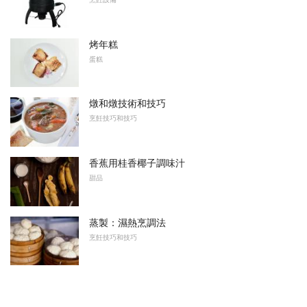
烤年糕
蛋糕
燉和燉技術和技巧
烹飪技巧和技巧
香蕉用桂香椰子調味汁
甜品
蒸製：濕熱烹調法
烹飪技巧和技巧