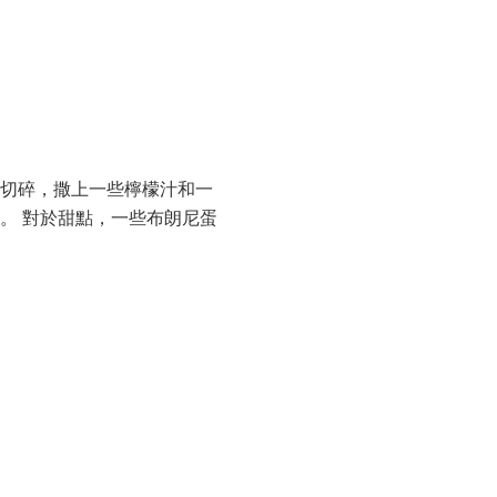
，切碎，撒上一些檸檬汁和一
。 對於甜點，一些布朗尼蛋