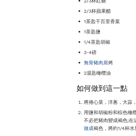
2/3杯紅糖
2/3杯蘋果醋
1茶匙干百里香葉
1茶匙鹽
1/4茶匙胡椒
3-4磅
無骨豬肉肩
烤
2湯匙橄欖油
如何做到這一點
將捲心菜，洋蔥，大蒜，
用鹽和胡椒粉和棕色橄欖
不必把豬肉變成褐色;
做成
褐色，將約1/4杯水