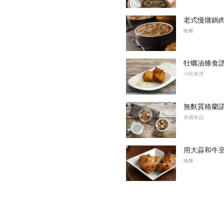
老式慢燉鍋
晚餐
牡蠣油條食
小吃食譜
無麩質格蘭
美國食品
用大蒜和牛
晚餐