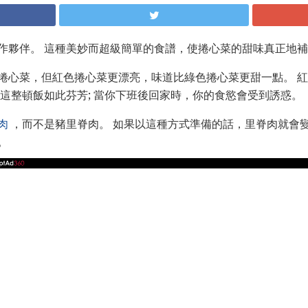
作夥伴。 這種美妙而超級簡單的食譜，使捲心菜的甜味真正地
捲心菜，但紅色捲心菜更漂亮，味道比綠色捲心菜更甜一點。 
 這整頓飯如此芬芳; 當你下班後回家時，你的食慾會受到誘惑。
肉
，而不是豬里脊肉。 如果以這種方式準備的話，里脊肉就會變
。