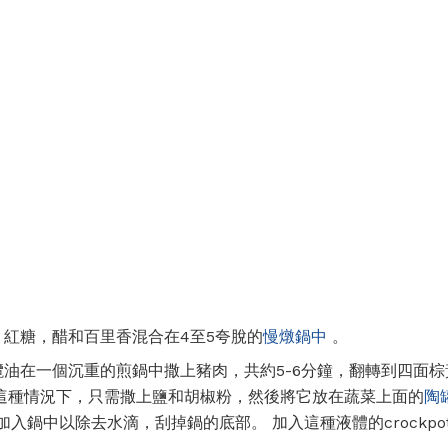
紅糖，醋和百里香混合在4至5夸脫的
慢燉鍋中
。
油在一個沉重的煎鍋中撒上豬肉，共約5-6分鐘，翻轉到四面棕
在這種情況下，只需撒上鹽和胡椒粉，然後將它放在蔬菜上面的
陶
加入鍋中以除去水滴，刮掉鍋的底部。 加入這種液體的crockpo