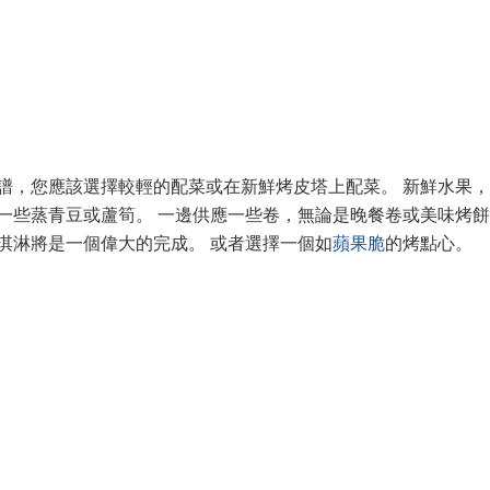
譜，您應該選擇較輕的配菜或在新鮮烤皮塔上配菜。 新鮮水果
一些蒸青豆或蘆筍。 一邊供應一些卷，無論是晚餐卷或美味烤餅
淇淋將是一個偉大的完成。 或者選擇一個如
蘋果脆
的烤點心。
）