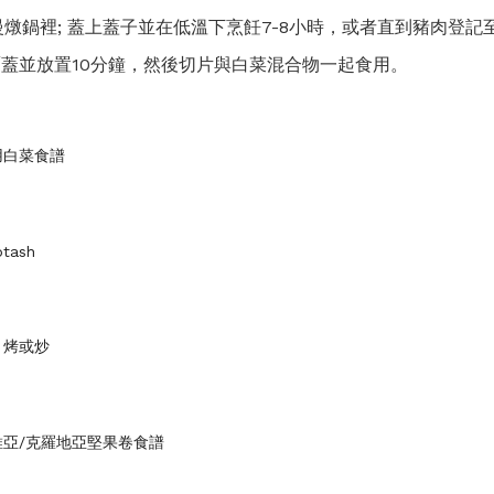
燉鍋裡; 蓋上蓋子並在低溫下烹飪7-8小時，或者直到豬肉登記至
肉; 覆蓋並放置10分鐘，然後切片與白菜混合物一起食用。
用白菜食譜
tash
，烤或炒
維亞/克羅地亞堅果卷食譜