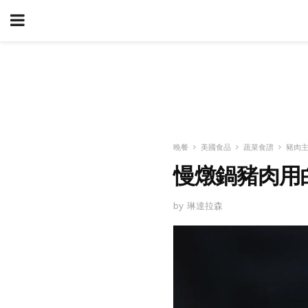
晚餐
美國食品
蔬菜食譜
豬肉
慢燉鍋豬肉用
by 琳達拉森