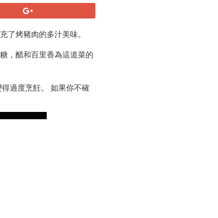
補充了烤豬肉的多汁美味。
紅糖，醋和百里香為這道菜的
得過度烹飪。 如果你不確