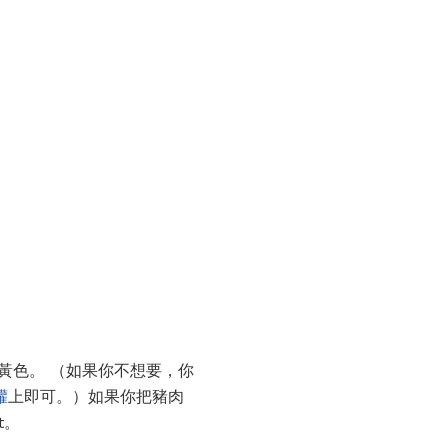
黃色。 （如果你不想要，你
罐
上即可。）如果你把豬肉
t。