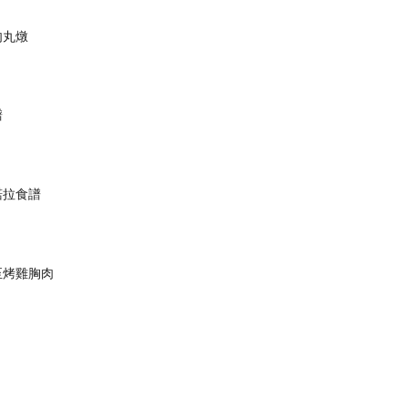
肉丸燉
譜
諾拉食譜
至烤雞胸肉