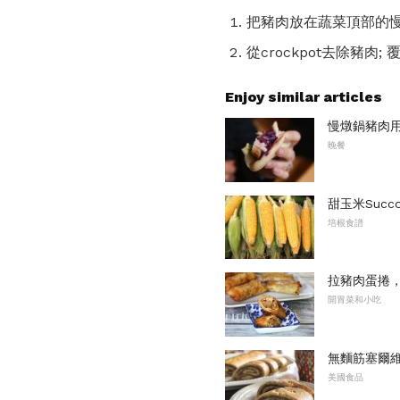
把豬肉放在蔬菜頂部的慢
從crockpot去除豬
Enjoy similar articles
慢燉鍋豬肉
晚餐
甜玉米Succo
培根食譜
拉豬肉蛋捲
開胃菜和小吃
無麵筋塞爾
美國食品