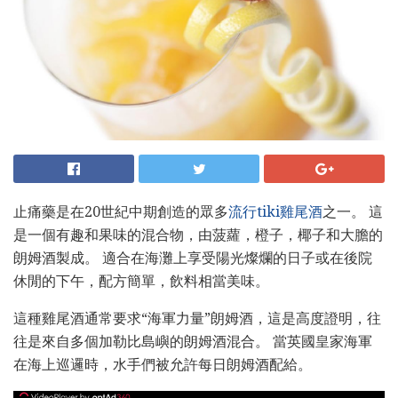
止痛藥是在20世紀中期創造的眾多
流行tiki雞尾酒
之一。 這
是一個有趣和果味的混合物，由菠蘿，橙子，椰子和大膽的
朗姆酒製成。 適合在海灘上享受陽光燦爛的日子或在後院
休閒的下午，配方簡單，飲料相當美味。
這種雞尾酒通常要求“海軍力量”朗姆酒，這是高度證明，往
往是來自多個加勒比島嶼的朗姆酒混合。 當英國皇家海軍
在海上巡邏時，水手們被允許每日朗姆酒配給。