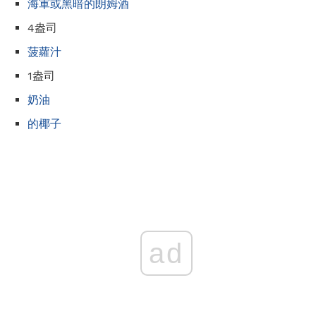
海軍或黑暗的朗姆酒
4盎司
菠蘿汁
1盎司
奶油
的椰子
ad