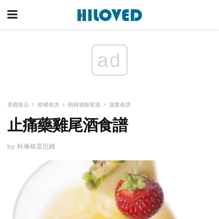
ad
美國食品
柑橘食譜
朗姆酒雞尾酒
菠蘿食譜
止痛藥雞尾酒食譜
by 科琳格雷厄姆