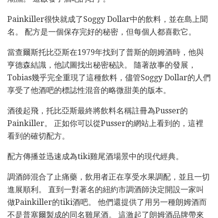
Painkiller很快就成了Soggy Dollar中的飲料，並在島上聞
名。 配方是一個保存完好的秘密，但每個人都喜歡它。
當查爾斯托比亞斯在1979年找到了普斯的朗姆酒時，他與
亨德森結識，他試圖找出秘密秘訣。 隨著故事的發展，
Tobias幾乎完全重現了這種飲料，儘管Soggy Dollar的人們
享受了他酒吧的標誌性混音的略微甜美的版本。
酒後起飛，托比亞斯最終將飲料名稱註冊為Pusser的
Painkiller。 正如你可以從Pusser的網站上看到的，這裡
看到的確切配方。
配方傳播並迅速成為tiki雞尾酒場景中的現代經典。
調酒師混合了止痛藥，飲用者正在享受水果調配，並且一切
進展順利。 直到一對著名的紐約市調酒師決定開設一家叫
做Painkiller的tiki酒吧。 他們還提供了用另一種朗姆酒而
不是普塞爾製成的同名雞尾酒。 這激起了朗姆酒品牌帶來