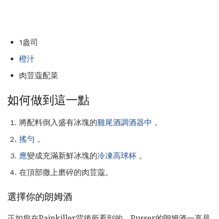
1盎司
橙汁
肉荳蔻配菜
如何做到這一點
將配料倒入盛有冰塊的
雞尾酒調酒器中
。
搖勻
。
應
變成充滿新鮮冰塊的
冷凍高球杯
。
在頂部撒上磨碎的肉荳蔻。
選擇你的朗姆酒
正如您在Painkiller背後所看到的，Pusser的朗姆酒一直是