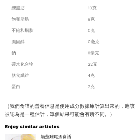
總脂肪
10克
飽和脂肪
8克
不飽和脂肪
0克
膽固醇
0毫克
鈉
8毫克
碳水化合物
22克
膳食纖維
4克
蛋白
2克
（我們食譜的營養信息是使用成分數據庫計算出來的，應該
被認為是一種估計，單個結果可能會有所不同。）
Enjoy similar articles
顛茄雞尾酒食譜