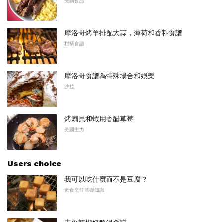
美國食品
摩洛哥烤羊排配大蒜，薄荷和香料食譜
柑橘食譜
摩洛哥食譜為特殊場合和娛樂
沙拉
烤扇貝和蝦用香醋草莓
美國主力
Users choice
我可以吃什麼而不是豆腐？
素食烹飪基礎知識