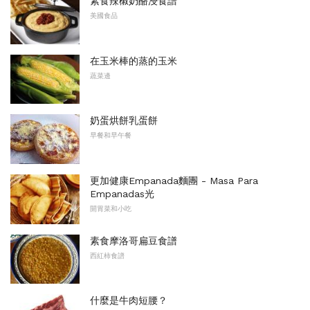
素食辣椒奶酪浸食譜
美國食品
在玉米棒的蒸的玉米
蔬菜邊
奶蛋烘餅乳蛋餅
早餐和早午餐
更加健康Empanada麵團 - Masa Para
Empanadas光
開胃菜和小吃
素食摩洛哥扁豆食譜
西紅柿食譜
什麼是牛肉短腰？