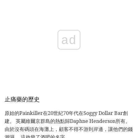
ad
止痛藥的歷史
原始的Painkiller在20世紀70年代在Soggy Dollar Bar創
建。 英屬維爾京群島的熱點歸Daphne Henderson所有。
由於沒有碼頭在海灘上，顧客不得不游到岸邊，讓他們的錢
潮濕。 這啟發了酒吧的名字。