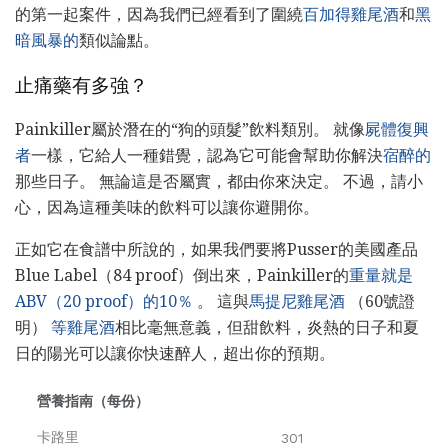
的第一起案件，因為我們已經看到了圍繞
百加得雞尾酒
和
黑
暗風暴的
類似論點。
止痛藥有多強？
Painkiller屬於潛在的“狗的頭髮”飲料類別。 就像
屍體復興
者
一樣，它給人一種錯覺，認為它可能會幫助你解決
宿醉的
那些日子。 無論這是否屬實，都由你來決定。 不過，請小
心，因為這種美味的飲料可以讓你避開你。
正如它在食譜中所說的，如果我們要將Pusser的美國產品
Blue Label（84 proof）倒出來，Painkiller的
重量就是
ABV（20 proof）的10％
。 這與
馬提尼雞尾酒
（60號證
明）
等雞尾酒
相比毫無意義，但甜飲料，炎熱的日子和夏
日的陽光可以讓你快速醉人，超出你的預期。
營養指南（每份）
卡路里
301