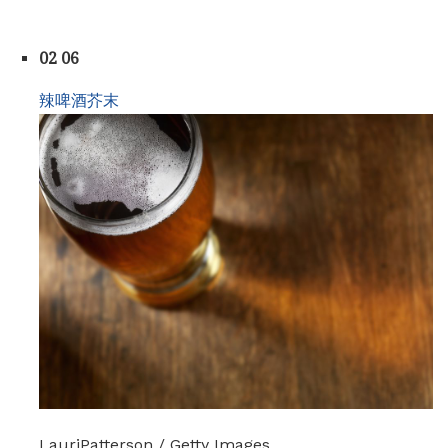
02 06
辣啤酒芥末
LauriPatterson / Getty Images