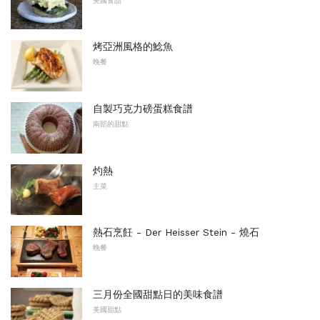
美國食品
烤亞洲風格的鯰魚
晚餐
自製巧克力磅蛋糕食譜
南部的甜點
灼熱
主菜
熱石烹飪 - Der Heisser Stein - 燒石
晚餐
三月份全國甜點日的美味食譜
美國甜點