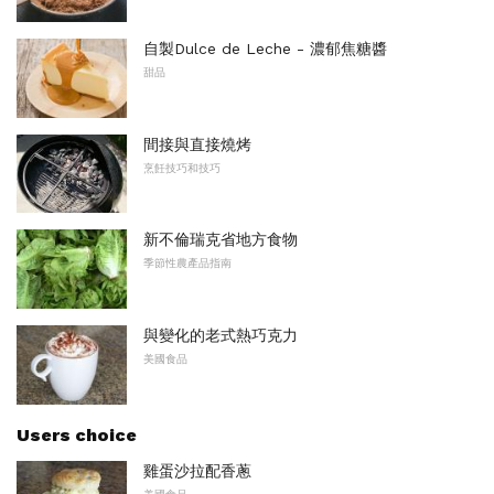
自製Dulce de Leche - 濃郁焦糖醬
甜品
間接與直接燒烤
烹飪技巧和技巧
新不倫瑞克省地方食物
季節性農產品指南
與變化的老式熱巧克力
美國食品
Users choice
雞蛋沙拉配香蔥