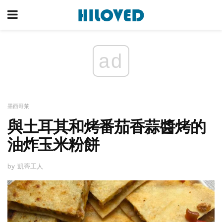
ad
墨西哥菜
與土耳其和烤番茄香蒜醬烤的
油炸玉米粉餅
by 凱蒂工人