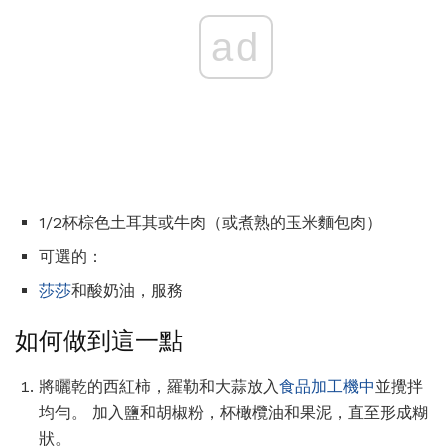
ad
1/2杯棕色土耳其或牛肉（或煮熟的玉米麵包肉）
可選的：
莎莎
和酸奶油，服務
如何做到這一點
將曬乾的西紅柿，羅勒和大蒜放入
食品加工機中
並攪拌
均勻。 加入鹽和胡椒粉，杯橄欖油和果泥，直至形成糊
狀。