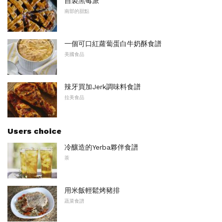
自製黑莓派
南部的甜點
一個可口紅蘿蔔蛋白牛奶酥食譜
美國食品
辣牙買加Jerk調味料食譜
拉美食品
Users choice
冷釀造的Yerba夥伴食譜
茶
用米飯輕鬆烤豬排
蔬菜食譜