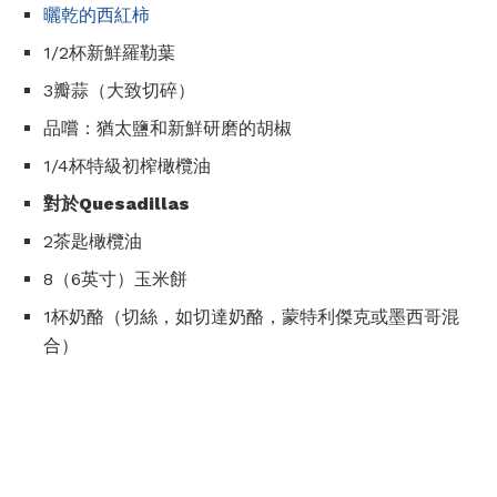
曬乾的西紅柿
1/2杯新鮮羅勒葉
3瓣蒜（大致切碎）
品嚐：猶太鹽和新鮮研磨的胡椒
1/4杯特級初榨橄欖油
對於Quesadillas
2茶匙橄欖油
8（6英寸）玉米餅
1杯奶酪（切絲，如切達奶酪，蒙特利傑克或墨西哥混
合）