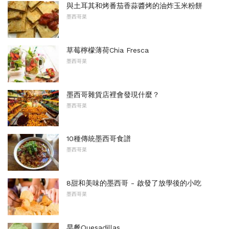
與土耳其和烤番茄香蒜醬烤的油炸玉米粉餅
墨西哥菜
草莓檸檬薄荷Chia Fresca
墨西哥菜
墨西哥雜貨店裡會發現什麼？
墨西哥菜
10種傳統墨西哥食譜
墨西哥菜
8甜和美味的墨西哥 - 啟發了放學後的小吃
墨西哥菜
早餐Quesadillas