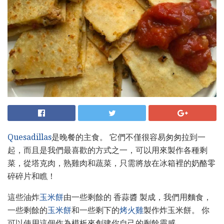
Quesadillas
是晚餐的主食。 它們不僅很容易匆匆拉到一
起，而且是我們最喜歡的方式之一，可以用來製作各種剩
菜，從塔克肉，熟雞肉和蔬菜，只需將放在冰箱裡的奶酪零
碎碎片和瞧！
這些油炸
玉米餅
由一些剩餘的 香蒜醬 製成，我們用麵食，
一些剩餘的
玉米餅
和一些剩下的
烤火雞
製作炸玉米餅。 你
可以使用這個作為模板來創建你自己的剩餘靈感