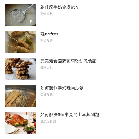
為什麼牛奶會凝結？
烹飪學校
雞Koftas
胡椒食譜
完美素食燕麥葡萄乾餅乾食譜
美國甜點
如何製作泰式雞肉沙爹
亞洲食物
如何解決5個常見的土耳其問題
感恩節食譜