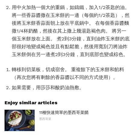
用中火加熱一個大的重鍋，如鑄鐵，加入1/2茶匙的油。
將一些香蒜醬撒在玉米餅的一邊（每個約1/2茶匙），然
後將玉米餅香蒜面朝上放在平底鍋中。 在每個香蒜醬麵
撒1/4杯奶酪，然後在其上撒上幾湯匙褐色肉。 將另一
個玉米餅放在上面。 煮2到3分鐘，直到油炸玉米餅的底
部很好地變成褐色並且有點鬆脆，然後用寬刮刀將油炸
玉米餅倒在另一邊煮2到3分鐘，直到底部也變成棕色。
轉移到切菜板，切成宿舍。 重複餘下的玉米餅和餡料
（再次您將有剩餘的香蒜醬以不同的方式使用）。
如果需要，用莎莎和酸奶油熱敷。
Enjoy similar articles
11種快速簡單的墨西哥菜餚
墨西哥菜