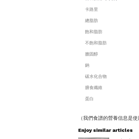
卡路里
總脂肪
飽和脂肪
不飽和脂肪
膽固醇
鈉
碳水化合物
膳食纖維
蛋白
（我們食譜的營養信息是使
Enjoy similar articles