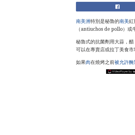
南美洲
特別是秘魯的
南美
紅
（antiuchos de pollo
秘魯式的抗菌劑用大蒜，醋
可以在專賣店或拉丁美食市場或在線
如果
肉
在燒烤之前
被允許醃