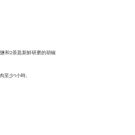
匙鹽和2茶匙新鮮研磨的胡椒
肉至少1小時。