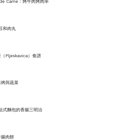
os de Carne：烤牛肉烤肉串
t烤豆和肉丸
ljeskavica）食譜
示烤與蔬菜
n - 法式麵包的香腸三明治
香腸肉餅