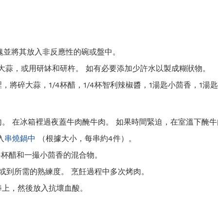
寸的塊並將其放入非反應性的碗或盤中。
大蒜，或用研缽和研杵。 如有必要添加少許水以製成糊狀物。
，將碎大蒜，1/4杯醋，1/4杯智利辣椒醬，1湯匙小茴香，1湯
。 在冰箱裡過夜蓋牛肉醃牛肉。 如果時間緊迫，在室溫下醃牛
入
串燒鍋中
（根據大小，每串約4件）。
/4杯醋和一撮小茴香的混合物。
或到所需的熟練度。 烹飪過程中多次烤肉。
棒上，然後放入抗壞血酸。