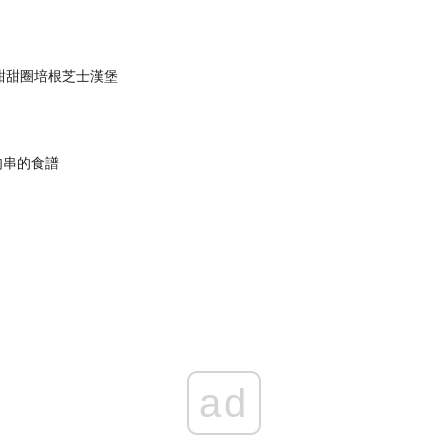
 甜甜圈培根芝士漢堡
烤肉串的食譜
ad