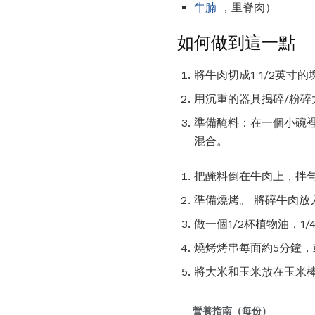
牛腩
，里脊肉）
如何做到這一點
將牛肉切成1 1/2英
用沉重的器具搗碎/粉碎
準備醃料：在一個小碗裡
混合。
把醃料倒在牛肉上，拌勻
準備燒烤。 將碎牛肉放
做一個1/2杯植物油，1
燒烤烤串每面約5分鐘，
將大米和玉米放在玉米
營養指南（每份）