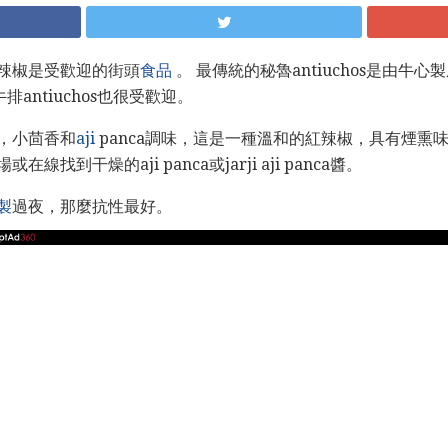
辣椒是受歡迎的街頭
食品
。 最傳統的秘魯antiuchos是由牛
）或牛排antiuchos也很受歡迎。
，小茴香和
aji
panca調味，這是一種溫和的紅辣椒，具有煙熏
找到干燥的aji panca或jarji aji panca醬。
製
過夜，那麼抗性最好。