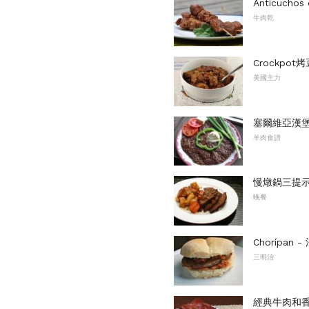
Anticuch
牛肉乾
Crockpo
美國主力
塞爾維亞漢堡（P
羊肉食譜
慢燉鍋三提
晚餐
Chorípa
三明治
經典牛肉和