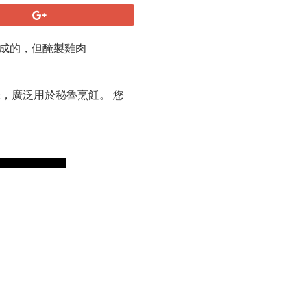
心製成的，但醃製雞肉
味，廣泛用於秘魯烹飪。 您