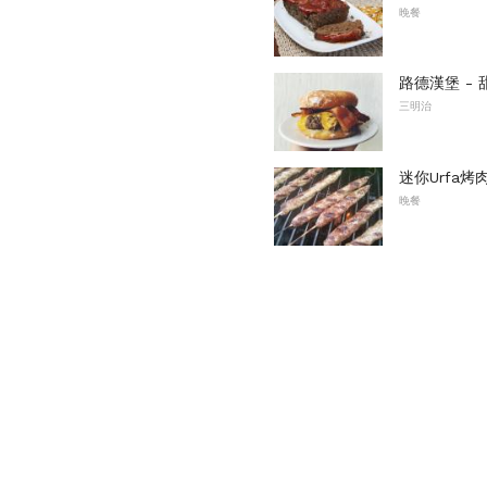
晚餐
路德漢堡 -
三明治
迷你Urfa
晚餐