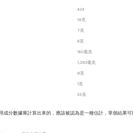
434
19克
7克
8克
160毫克
1,293毫克
9克
1克
55克
用成分數據庫計算出來的，應該被認為是一種估計，單個結果可