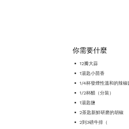
你需要什麼
12瓣大蒜
1湯匙小茴香
1/4杯發煙性溫和的辣椒醬
1/2杯醋（分裝）
1湯匙鹽
2茶匙新鮮研磨的胡椒
2到3磅牛排（