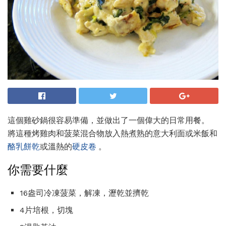
這個雞砂鍋很容易準備，並做出了一個偉大的日常用餐。
將這種烤雞肉和菠菜混合物放入熱煮熟的意大利面或米飯和
酪乳餅乾
或溫熱的
硬皮卷
。
你需要什麼
16盎司冷凍菠菜，解凍，瀝乾並擠乾
4片培根，切塊