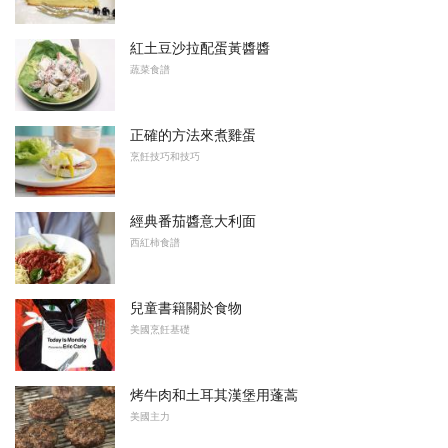
紅土豆沙拉配蛋黃醬醬
蔬菜食譜
正確的方法來煮雞蛋
烹飪技巧和技巧
經典番茄醬意大利面
西紅柿食譜
兒童書籍關於食物
美國烹飪基礎
烤牛肉和土耳其漢堡用蓬蒿
美國主力