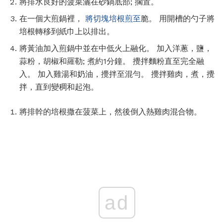
將排水良好的菠菜灑在砂鍋底部; 擱置。
在一個大煎鍋裡，
將切塊培根煎至
脆。 用開槽的勺子將
培根轉移到紙巾上以排出。
將黃油加入煎鍋中並在中低火上融化。 加入洋蔥，鹽，
蒜粉，胡椒和羅勒; 煮約1分鐘。 攪拌麵粉直至完全融
入。 加入雞湯和奶油，攪拌至混勻。 攪拌雞肉，煮，攪
拌，直到變稠和起泡。
將排幹的培根撒在菠菜上，然後倒入熱雞肉混合物。
ad