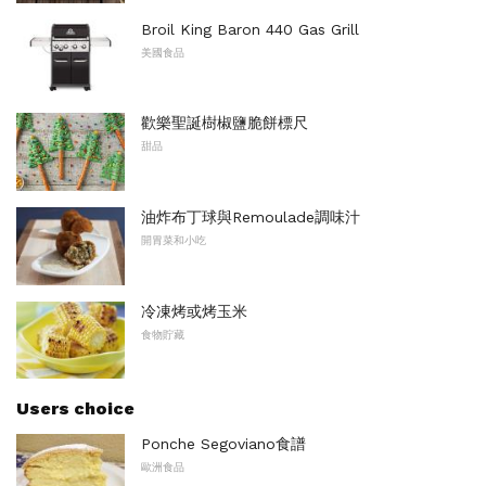
Broil King Baron 440 Gas Grill
美國食品
歡樂聖誕樹椒鹽脆餅標尺
甜品
油炸布丁球與Remoulade調味汁
開胃菜和小吃
冷凍烤或烤玉米
食物貯藏
Users choice
Ponche Segoviano食譜
歐洲食品