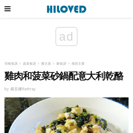
ad
培根食譜
蔬菜食譜
雞主菜
雞食譜
南部主要
雞肉和菠菜砂鍋配意大利乾酪
by 戴安娜Rattray