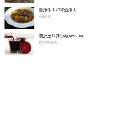
慢燉牛肉和啤酒燉肉
蔬菜食譜
關於土耳其ŞalgamSuyu
飲料和雞尾酒