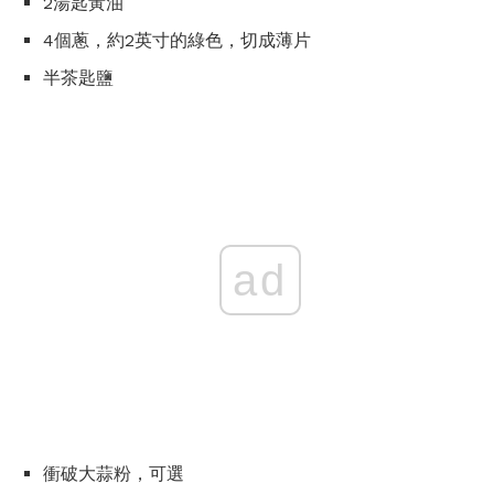
2湯匙黃油
4個蔥，約2英寸的綠色，切成薄片
半茶匙鹽
ad
衝破大蒜粉，可選