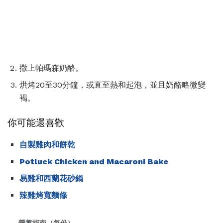
撒上帕瑪森奶酪。
烘烤20至30分鐘，或直至熱和起泡，並且奶酪略微變
褐。
你可能還喜歡
自製雞肉和餅乾
Potluck Chicken and Macaroni Bake
易雞和西蘭花砂鍋
辣雞烤寬麵條