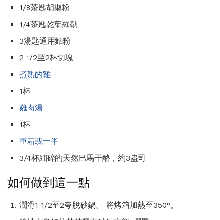
1/8茶匙胡椒粉
1/4茶匙乾葉羅勒
3湯匙通用麵粉
2 1/2至2杯切塊
煮熟的雞
1杯
雞肉湯
1杯
重霜或一半
3/4杯細碎的天然巴馬干酪，約3盎司
如何做到這一點
潤滑1 1/2至2夸脫砂鍋。 將烤箱加熱至350°。