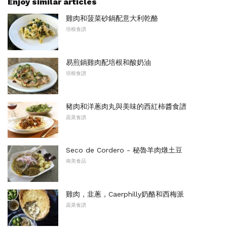
Enjoy similar articles
雞肉和菠菜砂鍋配意大利乾酪
培根食譜
易煎鍋雞肉配培根和酸奶油
培根食譜
豬肉和洋蔥肉丸與美味的西紅柿醬食譜
蔬菜食譜
Seco de Cordero - 秘魯羊肉燉土豆
南美食品
雞肉，韭蔥，Caerphilly奶酪和西梅派
蔬菜食譜