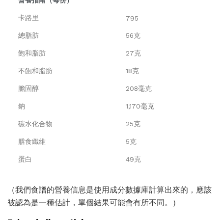
營養指南（每份）
卡路里
795
總脂肪
56克
飽和脂肪
27克
不飽和脂肪
18克
膽固醇
208毫克
鈉
1,170毫克
碳水化合物
25克
膳食纖維
5克
蛋白
49克
（我們食譜的營養信息是使用成分數據庫計算出來的，應該
被認為是一種估計，單個結果可能會有所不同。）