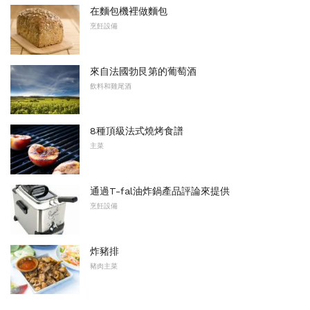
在麵包機裡做麵包
烹飪設備
來自法國勃艮第的葡萄酒
飲料和雞尾酒
8種頂級法式燒烤食譜
主菜
通過T-fal油炸鍋產品評論來提供
烹飪設備
炸豬排
豬肉主菜