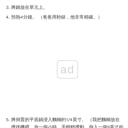
將鍋放在單元上。
預熱4分鐘。 （爸爸用秒錶，他非常精確。）
ad
將倒置的平底鍋浸入麵糊約1/4英寸。 （我把麵糊放在
攪拌機裡，放一個小時，手輕輕攪動，倒入一個9英寸的