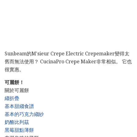
Sunbeam的M'sieur Crepe Electric Crepemaker變得太
舊而無法使用？ CucinaPro Crepe Maker非常相似。 它也
很實惠。
可麗餅！
關於可麗餅
縐折疊
基本甜縐食譜
基本的巧克力縐紗
奶酪比列茲
黑莓甜點薄餅