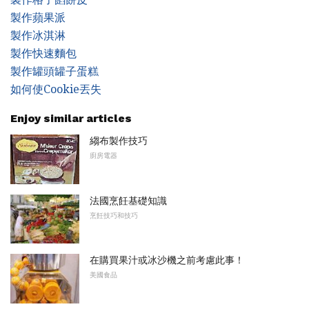
製作蘋果派
製作冰淇淋
製作快速麵包
製作罐頭罐子蛋糕
如何使Cookie丟失
Enjoy similar articles
縐布製作技巧
廚房電器
法國烹飪基礎知識
烹飪技巧和技巧
在購買果汁或冰沙機之前考慮此事！
美國食品