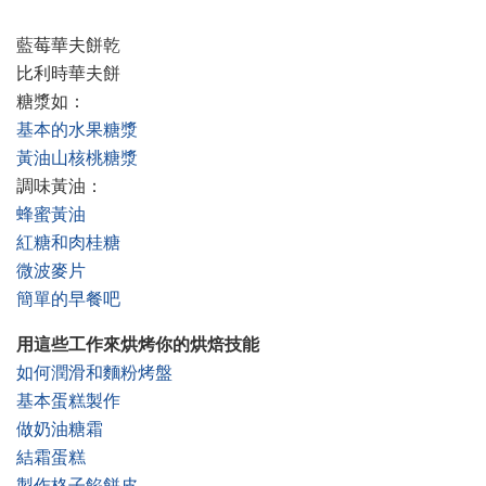
藍莓華夫餅乾
比利時華夫餅
糖漿如：
基本的水果糖漿
黃油山核桃糖漿
調味黃油：
蜂蜜黃油
紅糖和肉桂糖
微波麥片
簡單的早餐吧
用這些工作來烘烤你的烘焙技能
如何潤滑和麵粉烤盤
基本蛋糕製作
做奶油糖霜
結霜蛋糕
製作格子餡餅皮