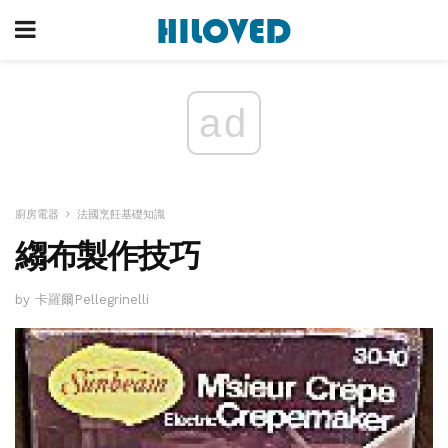
ad
廚房電器
法國烹飪基礎知識
縐布製作技巧
by 卡羅爾Pellegrinelli