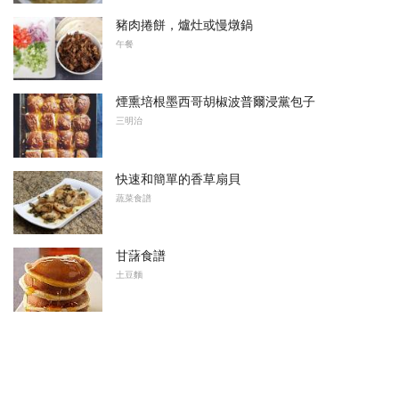
豬肉捲餅，爐灶或慢燉鍋
午餐
煙熏培根墨西哥胡椒波普爾浸黨包子
三明治
快速和簡單的香草扇貝
蔬菜食譜
甘藷食譜
土豆麵