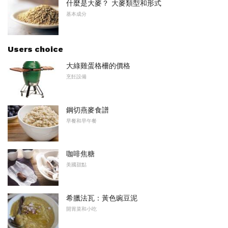
什麼是大麥？ 大麥類型和形式
基本成分
Users choice
大綠雞蛋格柵的價格
烹飪設備
鋼切燕麥食譜
早餐和早午餐
咖啡焦糖
美國甜點
希臘法瓦：黃色豌豆泥
開胃菜和小吃