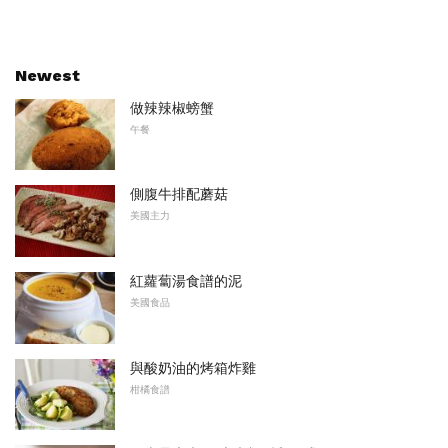
Newest
做辣辣椒螃蟹
午餐
側腹牛排配蘑菇
美國主力
紅蘿蔔湯食譜的泥
美國食品
與酸奶油的烤箱炸雞
柑橘食譜